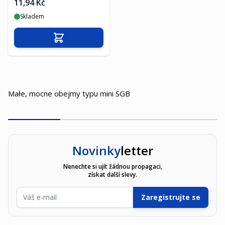
11,94 Kč
Skladem
Přidat do košíku
Małe, mocne obejmy typu mini SGB
Novinky
letter
Nenechte si ujít žádnou propagaci,
získat další slevy.
E-mailová adresa
Zaregistrujte se