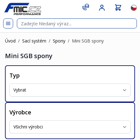
Přejít na obsah
git s
Jazy
Úvod
/
Sací systém
/
Spony
/
Mini SGB spony
Mini SGB spony
Typ
Výrobce