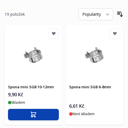
19
položek
Se
Spona mini SGB 10-12mm
Spona mini SGB 6-8mm
9,90 Kč
Skladem
6,61 Kč
Není skladem
Přidat do košíku