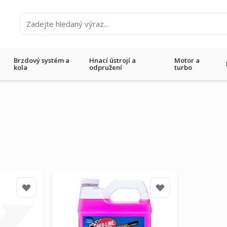
Brzdový systém a
Hnací ústrojí a
Motor a
kola
odpružení
turbo