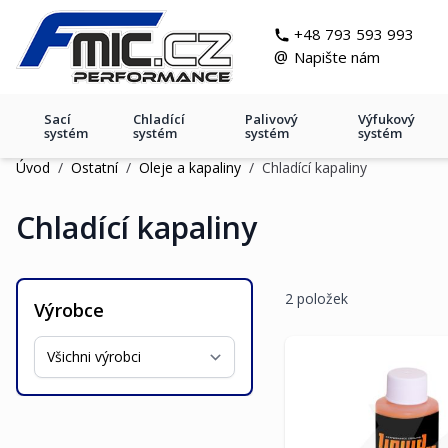
Přejít na obsah
git s
+48 793 593 993
@
Napište nám
Sací
Chladící
Palivový
Výfukový
systém
systém
systém
systém
Úvod
/
Ostatní
/
Oleje a kapaliny
/
Chladící kapaliny
Chladící kapaliny
2
položek
Výrobce