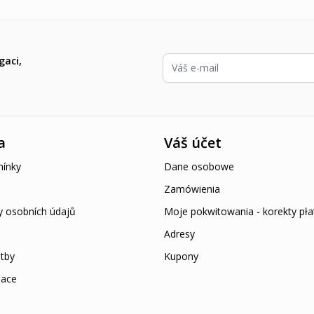
E-mailová adresa
gaci,
a
Váš účet
ínky
Dane osobowe
Zamówienia
y osobních údajů
Moje pokwitowania - korekty pła
Adresy
tby
Kupony
mace