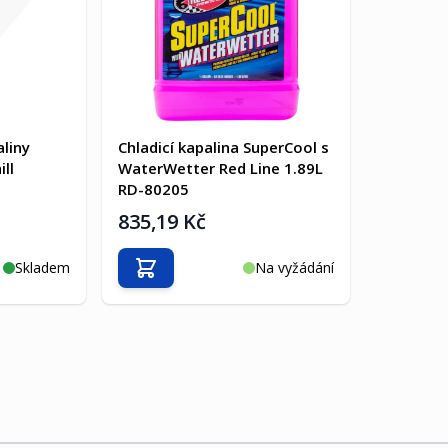
aliny
Chladicí kapalina SuperCool s
ll
WaterWetter Red Line 1.89L
RD-80205
835,19 Kč
Skladem
Na vyžádání
Přidat do košíku