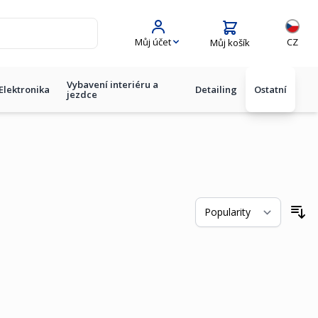
Jazyk
Můj účet
CZ
Můj košík
Vybavení interiéru a
Elektronika
Detailing
Ostatní
jezdce
Se