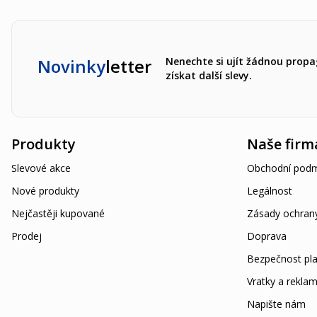
Novinky
letter
Nenechte si ujít žádnou propa
získat další slevy.
Produkty
Naše firm
Slevové akce
Obchodní podm
Nové produkty
Legálnost
Nejčastěji kupované
Zásady ochran
Prodej
Doprava
Bezpečnost pla
Vratky a rekla
Napište nám