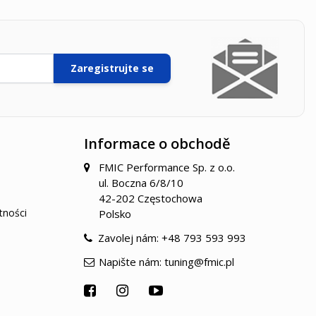
Zaregistrujte se
Informace o obchodě
FMIC Performance Sp. z o.o.
ul. Boczna 6/8/10
42-202 Częstochowa
tności
Polsko
Zavolej nám:
+48 793 593 993
Napište nám:
tuning@fmic.pl