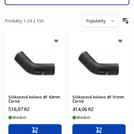
Produkty
1
-
24
z
150
Se
Silikonové koleno 45' 63mm
Silikonové koleno 45' 51mm
Černé
Černé
516,07 Kč
414,06 Kč
Skladem
Skladem
Přidat do košíku
Přidat do košíku