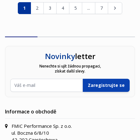
Stránka
Právě si prohlížíte stránku
Stránka
Stránka
Stránka
Stránka
Stránka
Stránka
1
2
3
4
5
...
7
Novinky
letter
Nenechte si ujít žádnou propagaci,
získat další slevy.
E-mailová adresa
Zaregistrujte se
Informace o obchodě
FMIC Performance Sp. z o.o.
ul. Boczna 6/8/10
42-202 Częstochowa