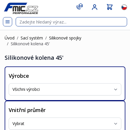
Přejít na obsah
git s
Jazy
Úvod
/
Sací systém
/
Silikonové spojky
/
Silikonové kolena 45'
Silikonové kolena 45'
Výrobce
Vnitřní průměr