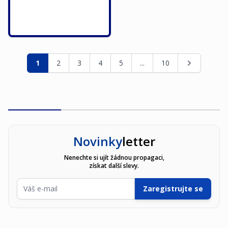
Stránka
Právě si prohlížíte stránku
Stránka
Stránka
Stránka
Stránka
Stránka
Stránka
1
2
3
4
5
...
10
Novinky
letter
Nenechte si ujít žádnou propagaci,
získat další slevy.
E-mailová adresa
Zaregistrujte se