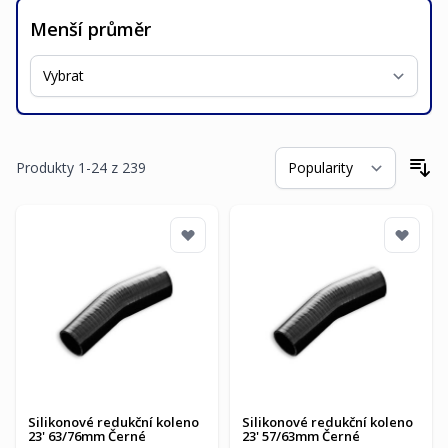
Menší průměr
Produkty
1
-
24
z
239
Se
Silikonové redukční koleno
Silikonové redukční koleno
23' 63/76mm Černé
23' 57/63mm Černé