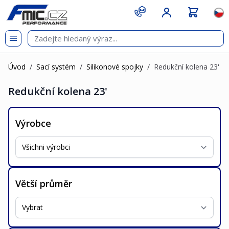
Přejít na obsah
git s
Jazy
Úvod
/
Sací systém
/
Silikonové spojky
/
Redukční kolena 23'
Redukční kolena 23'
Výrobce
Větší průměr