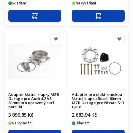
Skladem
Na vyžádání
Přidat do košíku
Přidat do košíku
Adaptér škrticí klapky MZR
Adaptér pro elektronickou
Garage pro Audi 4.2 V8
škrticí klapku Bosch 60mm
83mm pro upravený sací
MZR Garage pro Nissan S13
potrubí
CA18
3 096,85 Kč
2 683,94 Kč
Na vyžádání
Skladem