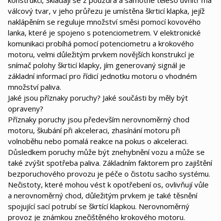
konstrukcí, Skládají se z pouzdra a samotné těleso uvnitř má
válcový tvar, v jeho průřezu je umístěna škrticí klapka, jejíž
naklápěním se reguluje množství směsi pomocí kovového
lanka, které je spojeno s potenciometrem. V elektronické
komunikaci probíhá pomocí potenciometru a krokového
motoru, velmi důležitým prvkem novějších konstrukcí je
snímač polohy škrticí klapky, jím generovaný signál je
základní informací pro řídicí jednotku motoru o vhodném
množství paliva.
Jaké jsou příznaky poruchy? Jaké součásti by měly být
opraveny?
Příznaky poruchy jsou především nerovnoměrný chod
motoru, škubání při akceleraci, zhasínání motoru při
volnoběhu nebo pomalá reakce na pokus o akceleraci.
Důsledkem poruchy může být znehybnění vozu a může se
také zvýšit spotřeba paliva. Základním faktorem pro zajištění
bezporuchového provozu je péče o čistotu sacího systému.
Nečistoty, které mohou vést k opotřebení os, ovlivňují vůle
a nerovnoměrný chod, důležitým prvkem je také těsnění
spojující sací potrubí se škrtící klapkou. Nerovnoměrný
provoz je známkou znečištěného krokového motoru.