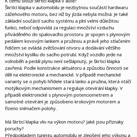
K čemu slouží škrtící klapka v autě?
Škrtící klapka v automobilu je nezbytnou součástí hardwaru
zážehového motoru, bez níž by jízda nebyla možná. Je také
základní součástí sacího systému a plní velmi důležitou
funkci, neboť odpovídá za regulaci množství vzduchu
přiváděného do spalovacího prostoru. Je spojen s plynovým
pedálem kovovým lankem a pružinou a právě jeho stlačením
řidičem se ovládá zvětšování otvoru a dodávání většího
množství kyslíku do sacího potrubí. Když vozidlo jede na
volnoběh a pedál plynu není sešlápnutý, je škrticí klapka
zavřená. Podle konstrukce aktuátoru a způsobu činnosti se
dělí na elektronické a mechanické. V případě mechanické
varianty se o pohyb hřídele stará lanko a pružina, která otáčí
motýlkovým mechanismem a reguluje otevírání klapky. V
případě elektronické s plynovým potenciometrem a
samotné otevírání je způsobeno krokovým motorem a
řízeno snímačem polohy.
Má škrticí klapka vliv na výkon motoru? Jaké jsou příznaky
poruchy?
Předpokladem tuningu automobilu je zlepšení jeho výkonu a