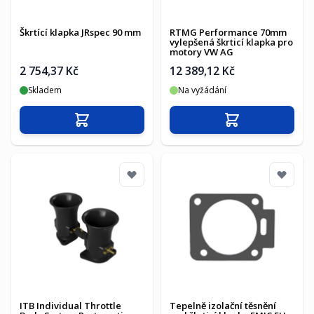
Škrtící klapka JRspec 90 mm
RTMG Performance 70mm
vylepšená škrticí klapka pro
motory VW AG
2 754,37 Kč
12 389,12 Kč
Skladem
Na vyžádání
Přidat do košíku
Přidat do košíku
ITB Individual Throttle
Tepelně izolační těsnění