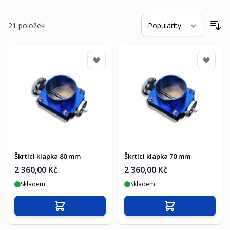
21
položek
Se
Škrtící klapka 80 mm
Škrtící klapka 70 mm
2 360,00 Kč
2 360,00 Kč
Skladem
Skladem
Přidat do košíku
Přidat do košíku