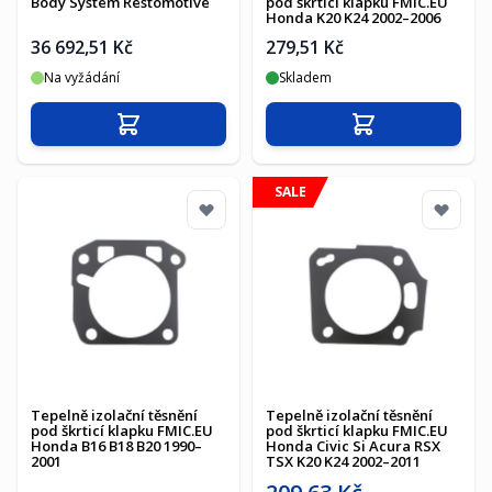
Body System Restomotive
pod škrticí klapku FMIC.EU
Honda K20 K24 2002–2006
36 692,51 Kč
279,51 Kč
Na vyžádání
Skladem
Přidat do košíku
Přidat do košíku
SALE
Tepelně izolační těsnění
Tepelně izolační těsnění
pod škrticí klapku FMIC.EU
pod škrticí klapku FMIC.EU
Honda B16 B18 B20 1990–
Honda Civic Si Acura RSX
2001
TSX K20 K24 2002–2011
Akční cena