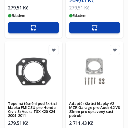
209,63 Kč
Běžná cena
279,51 Kč
279,51 Kč
Skladem
Skladem
Přidat do košíku
Přidat do košíku
Tepelná těsnění pod škrticí
Adaptér škrticí klapky V2
klapku FMIC.EU pro Honda
MZR Garage pro Audi 4.2 V8
Civic Si Acura TSX K20 K24
83mm pro upravený sací
2004–2011
potrubí
279,51 Kč
2 711,43 Kč