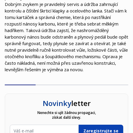
Dobrým zvykem je pravidelný servis a údržba zahrnující
kontrolu a čištění škrticí klapky a ocelového lanka. Stačí vám k
tomu kartáček a správná chemie, která po nastříkání
rozpustí nánosy karbonu, které je třeba sebrat měkkým
hadříkem. Taková údržba zajistí, že nashromážděný
karbonový nános bude odstraněn a plynový pedál bude opět
správně fungovat, tedy plynule se zavírat a otevírat. Je také
nutné pravidelně ručně kontrolovat vůle, ložiskové části, vůle
otočného knoflíku a šoupátkového mechanismu. Oprava je
často nákladná, není možná přes uzavřenou konstrukci,
levnějším řešením je výměna za novou.
Novinky
letter
Nenechte si ujít žádnou propagaci,
získat další slevy.
E-mailová adresa
Zaregistrujte se