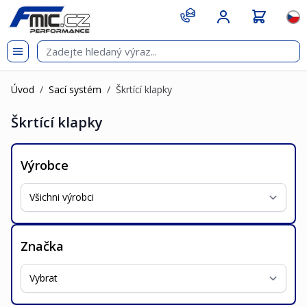
Přejít na obsah
git s
Jazy
Úvod
/
Sací systém
/
Škrtící klapky
Škrtící klapky
Výrobce
Značka