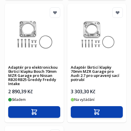
Adaptér pro elektronickou
Adaptér škrticí klapky
škrticí klapku Bosch 70mm
70mm MZR Garage pro
MZR Garage pro Nissan
Audi 2.7 pro upravený sací
RB20 RB25 Greddy Freddy
potrubí
Intake
2 890,39 Kč
3 303,30 Kč
Skladem
Na vyžádání
Přidat do košíku
Přidat do košíku