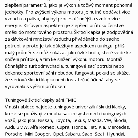
zlepšení parametrů, jako je výkon a točivý moment pohonné
jednotky. Pro zvýšení výkonu motoru je nutné dodávat více
vzduchu a paliva, aby byl proces účinnější a vzniklo více
energie. Klíčovým aspektem je zlepšení průtoku čerstvé
směsi do motorového prostoru. Škrticí klapka je zodpovědná
za dávkování množství vzduchu přiváděného do sacího
potrubí, a proto je tak důležitým aspektem tuningu, příliš
malý průměr se může ukázat jako úzké hrdlo, které vede ke
snížení průtoku, a tím ke snížení výkonu motoru. Montáž
účinnějšího turbodmychadla, tuningové sací potrubí nebo
dokonce sportovní sání nebudou fungovat, pokud se ukáže,
že sériová škrticí klapka není dostatečně účinná, aby se
vyrovnala s vyšším průtokem.
Tuningové škrticí klapky sání FMIC
V naší nabídce najdete tuningové univerzální škrticí klapky,
které se používají v mnoha sacích systémech tuningových
vozů, jako jsou Nissan, Toyota, Lexus, Mazda, VW, Škoda,
Audi, BMW, Alfa Romeo, Cupra, Honda, Fiat, Kia, Mercedes,
Porsche, Mini Cooper, Opel, Subaru, Saab, Seat, Hyundai,