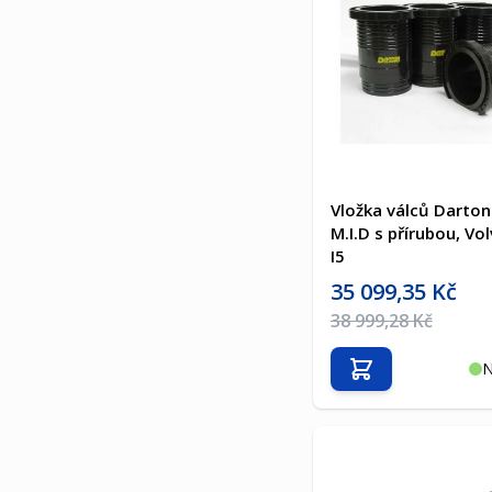
Vložka válců Darton
M.I.D s přírubou, Vo
I5
Akční cena
35 099,35 Kč
Běžná cena
38 999,28 Kč
N
Přidat do košíku