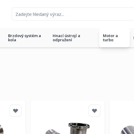
Brzdový systém a
Hnací ústrojí a
Motor a
kola
odpružení
turbo