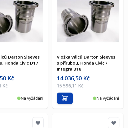
álců Darton Sleeves
Vložka válců Darton Sleeves
ou, Honda Civic D17
s přírubou, Honda Civic /
Integra B18
a
Akční cena
,50 Kč
14 036,50 Kč
na
Běžná cena
1 Kč
15 596,11 Kč
Na vyžádání
Na vyžádání
t do košíku
Přidat do košíku