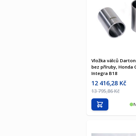
Vložka válců Darton
bez příruby, Honda C
Integra B18
Akční cena
12 416,28 Kč
Běžná cena
13 795,86 Kč
N
Přidat do košíku