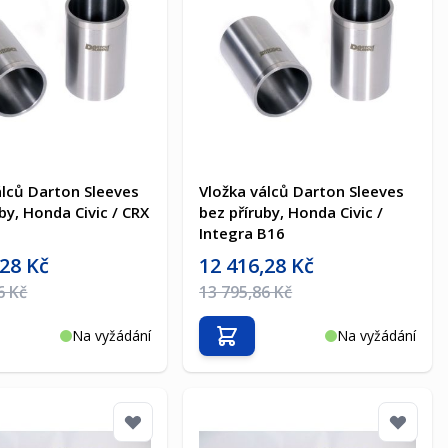
álců Darton Sleeves
Vložka válců Darton Sleeves
by, Honda Civic / CRX
bez příruby, Honda Civic /
Integra B16
a
Akční cena
,28 Kč
12 416,28 Kč
na
Běžná cena
6 Kč
13 795,86 Kč
Na vyžádání
Na vyžádání
t do košíku
Přidat do košíku