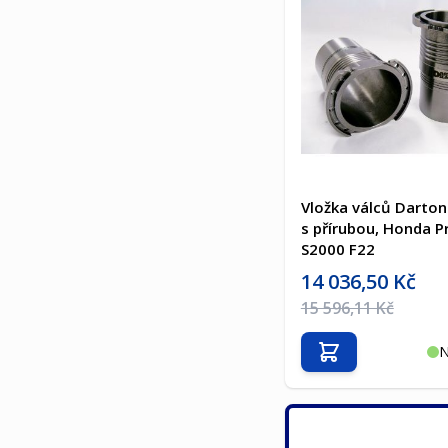
Vložka válců Darton
s přírubou, Honda P
S2000 F22
Akční cena
14 036,50 Kč
Běžná cena
15 596,11 Kč
N
Přidat do košíku