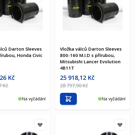
álců Darton Sleeves
Vložka válců Darton Sleeves
řírubou, Honda Civic
800-160 M.I.D s přírubou,
Mitsubishi Lancer Evolution
4B11T
a
Akční cena
,26 Kč
25 918,12 Kč
na
Běžná cena
7 Kč
28 797,90 Kč
Na vyžádání
Na vyžádání
t do košíku
Přidat do košíku