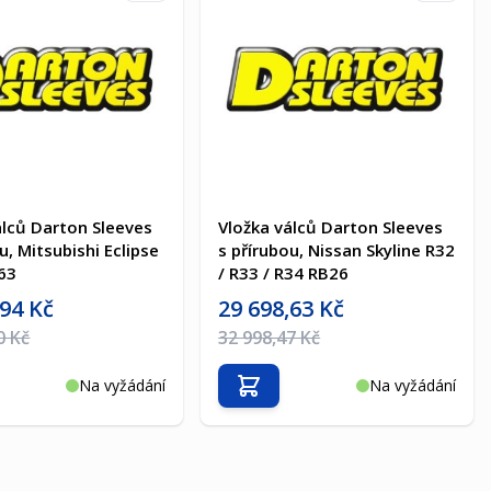
álců Darton Sleeves
Vložka válců Darton Sleeves
u, Mitsubishi Eclipse
s přírubou, Nissan Skyline R32
63
/ R33 / R34 RB26
a
Akční cena
,94 Kč
29 698,63 Kč
na
Běžná cena
0 Kč
32 998,47 Kč
Na vyžádání
Na vyžádání
t do košíku
Přidat do košíku