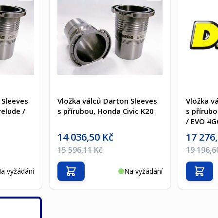
 Sleeves
Vložka válců Darton Sleeves
Vložka v
relude /
s přírubou, Honda Civic K20
s přírubo
/ EVO 4G
Akční cena
Akční cen
14 036,50 Kč
17 276
Běžná cena
Běžná ce
15 596,11 Kč
19 196,6
a vyžádání
Na vyžádání
Přidat do košíku
Přida