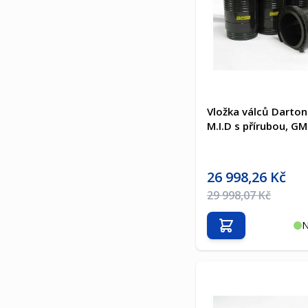
Vložka válců Darton
M.I.D s přírubou, G
Akční cena
26 998,26 Kč
Běžná cena
29 998,07 Kč
N
Přidat do košíku