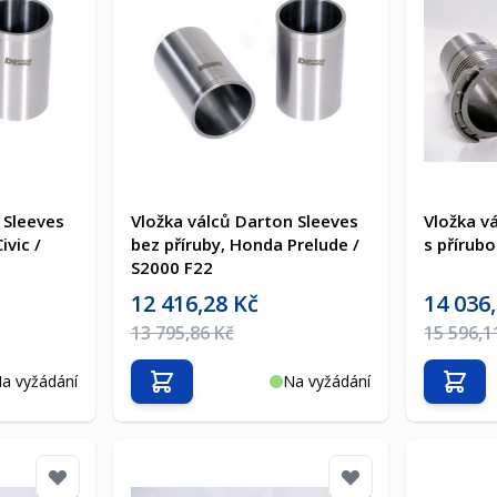
 Sleeves
Vložka válců Darton Sleeves
Vložka v
ivic /
bez příruby, Honda Prelude /
s přírub
S2000 F22
Akční cena
Akční cen
12 416,28 Kč
14 036
Běžná cena
Běžná ce
13 795,86 Kč
15 596,1
a vyžádání
Na vyžádání
Přidat do košíku
Přida