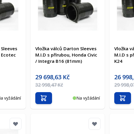
 Sleeves
Vložka válců Darton Sleeves
Vložka v
M Ecotec
M.I.D s přírubou, Honda Civic
M.I.D s p
/ Integra B16 (81mm)
K24
Akční cena
Akční cen
29 698,63 Kč
26 998
Běžná cena
Běžná ce
32 998,47 Kč
29 998,0
a vyžádání
Na vyžádání
Přidat do košíku
Přida