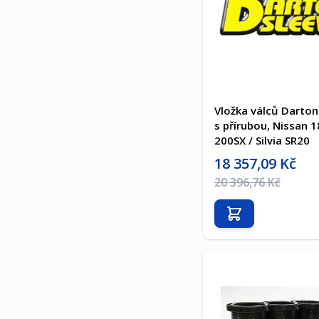
Vložka válců Darton
s přírubou, Nissan 1
200SX / Silvia SR20
Akční cena
18 357,09 Kč
Běžná cena
20 396,76 Kč
Přidat do košíku