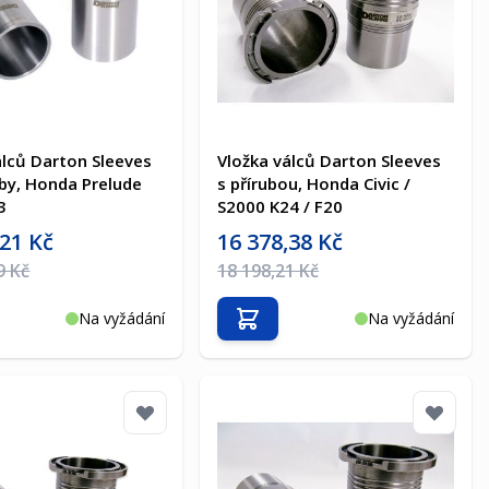
álců Darton Sleeves
Vložka válců Darton Sleeves
uby, Honda Prelude
s přírubou, Honda Civic /
3
S2000 K24 / F20
a
Akční cena
,21 Kč
16 378,38 Kč
na
Běžná cena
9 Kč
18 198,21 Kč
Na vyžádání
Na vyžádání
t do košíku
Přidat do košíku