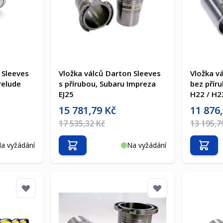
 Sleeves
Vložka válců Darton Sleeves
Vložka v
relude
s přírubou, Subaru Impreza
bez přír
EJ25
H22 / H2
Akční cena
Akční cen
15 781,79 Kč
11 876
Běžná cena
Běžná ce
17 535,32 Kč
13 195,7
a vyžádání
Na vyžádání
Přidat do košíku
Přida