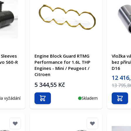
 Sleeves
Engine Block Guard RTMG
Vložka v
lvo S60-R
Performance for 1.6L THP
bez příru
Engines - Mini / Peugeot /
D16
Citroen
Akční cen
12 416
5 344,55 Kč
Běžná ce
13 795,8
a vyžádání
Skladem
Přidat do košíku
Přida