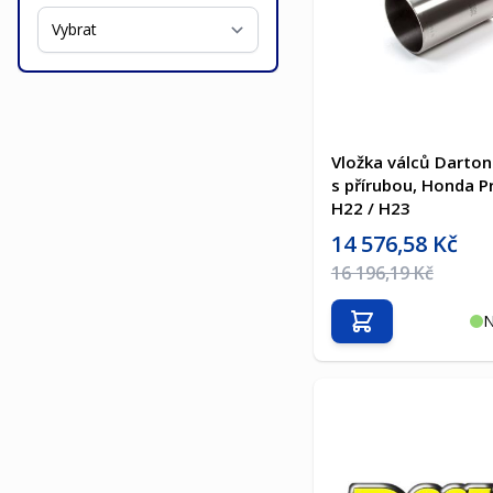
Vložka válců Darton
s přírubou, Honda P
H22 / H23
Akční cena
14 576,58 Kč
Běžná cena
16 196,19 Kč
N
Přidat do košíku