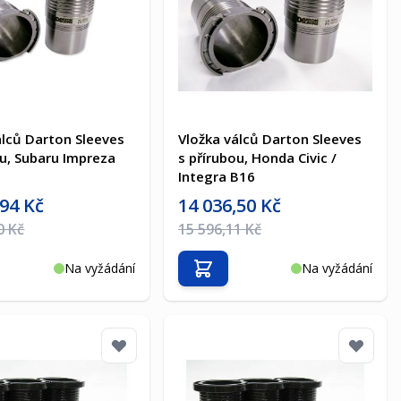
álců Darton Sleeves
Vložka válců Darton Sleeves
ou, Subaru Impreza
s přírubou, Honda Civic /
Integra B16
a
Akční cena
,94 Kč
14 036,50 Kč
na
Běžná cena
0 Kč
15 596,11 Kč
Na vyžádání
Na vyžádání
t do košíku
Přidat do košíku