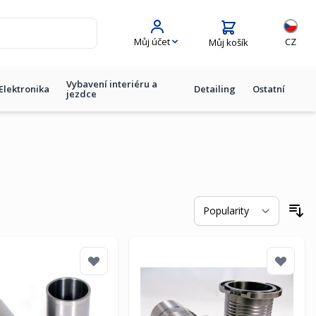
Jazyk
Můj účet
CZ
Můj košík
Vybavení interiéru a
Elektronika
Detailing
Ostatní
jezdce
Se