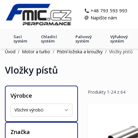
Přejít na obsah
git s
+48 793 593 993
@
Napište nám
Sací
Chladící
Palivový
Výfukový
systém
systém
systém
systém
Úvod
/
Motor a turbo
/
Pístní ložiska a kroužky
/
Vložky pístů
Vložky pístů
Produkty
1
-
24
z
64
Výrobce
Značka