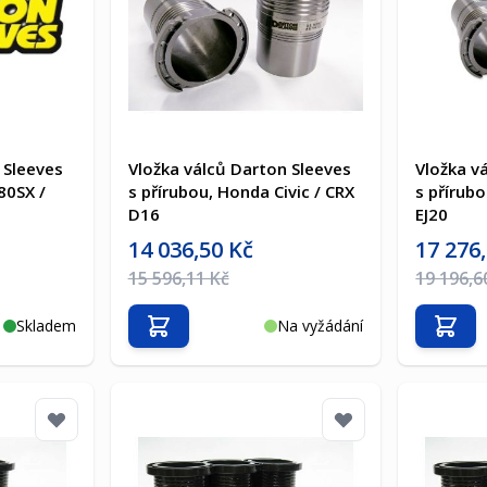
 Sleeves
Vložka válců Darton Sleeves
Vložka v
80SX /
s přírubou, Honda Civic / CRX
s přírub
D16
EJ20
Akční cena
Akční cen
14 036,50 Kč
17 276
Běžná cena
Běžná ce
15 596,11 Kč
19 196,6
Skladem
Na vyžádání
Přidat do košíku
Přida