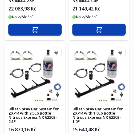
NX 64004-2.5P
NX 64004-1.0P
22 083,98 Kč
21 149,42 Kč
Na vyžádání
Na vyžádání
Přidat do košíku
Přidat do košíku
Billet Spray Bar System for
Billet Spray Bar System for
ZX-14 with 2.5Lb Bottle
ZX-14 with 1.0Lb Bottle
Nitrous Express NX 62203-
Nitrous Express NX 62203-
2.5P
1.0P
16 870,16 Kč
15 640,48 Kč