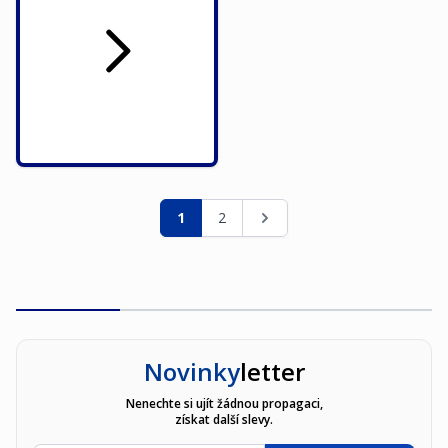
Stránka
Právě si prohlížíte stránku
Stránka
Stránka
1
2
Novinky
letter
Nenechte si ujít žádnou propagaci,
získat další slevy.