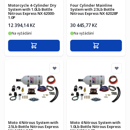
Motorcycle 4-Cylinder Dry
Four Cylinder Mainline
System with 1.0Lb Bottle
System with 2.5Lb Bottle
Nitrous Express NX 62000-
Nitrous Express NX 62028P
1.0P
12 394,14 Kč
30 445,77 Kč
Na vyžádání
Na vyžádání
Přidat do košíku
Přidat do košíku
Moto 4 Nitrous System with
Moto 4 Nitrous System with
2.5Lb Bottle Nitrous Express
1.0Lb Bottle Nitrous Express