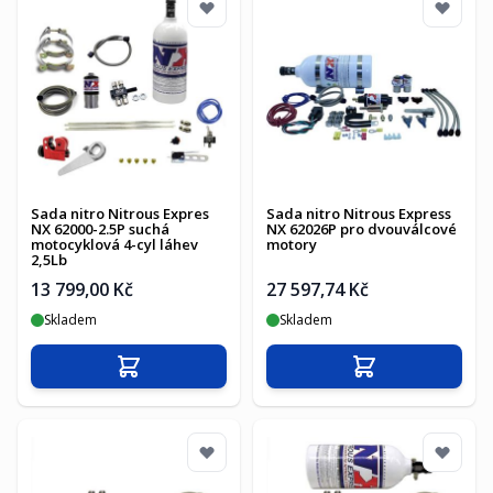
Sada nitro Nitrous Expres
Sada nitro Nitrous Express
NX 62000-2.5P suchá
NX 62026P pro dvouválcové
motocyklová 4-cyl láhev
motory
2,5Lb
13 799,00 Kč
27 597,74 Kč
Skladem
Skladem
Přidat do košíku
Přidat do košíku