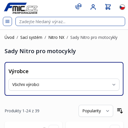
Přejít na obsah
git s
Jazy
Úvod
/
Sací systém
/
Nitro NX
/
Sady Nitro pro motocykly
Sady Nitro pro motocykly
Výrobce
Produkty
1
-
24
z
39
Se