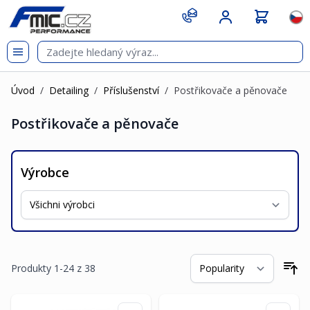
Přejít na obsah
git s
Jazy
Úvod
/
Detailing
/
Příslušenství
/
Postřikovače a pěnovače
Postřikovače a pěnovače
Výrobce
Produkty
1
-
24
z
38
Se