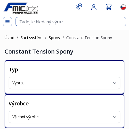
Přejít na obsah
git s
Jazy
Úvod
/
Sací systém
/
Spony
/
Constant Tension Spony
Constant Tension Spony
Typ
Výrobce