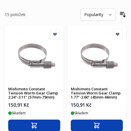
15
položek
Se
Mishimoto Constant
Mishimoto Constant
Tension Worm Gear Clamp
Tension Worm Gear Clamp
2.24"-3.11" (57mm-79mm)
1.77"-2.60" (45mm-66mm)
150,91 Kč
150,91 Kč
Skladem
Skladem
Přidat do košíku
Přidat do košíku