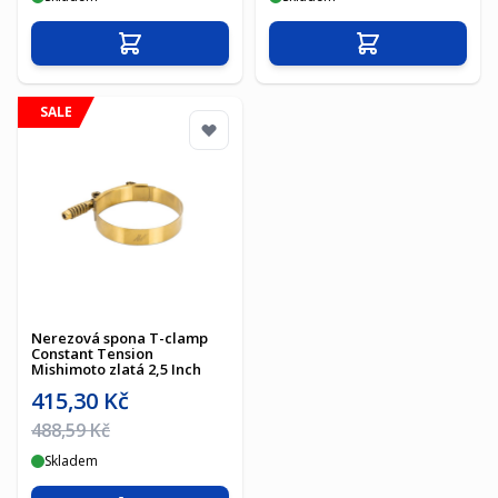
Přidat do košíku
Přidat do košíku
SALE
Nerezová spona T-clamp
Constant Tension
Mishimoto zlatá 2,5 Inch
Akční cena
415,30 Kč
Běžná cena
488,59 Kč
Skladem