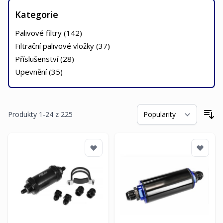
Kategorie
Palivové filtry (
142
)
Filtrační palivové vložky (
37
)
Příslušenství (
28
)
Upevnění (
35
)
Produkty
1
-
24
z
225
Se