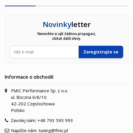
Novinky
letter
Nenechte si ujít žádnou propagaci,
získat další slevy.
E-mailová adresa
Zaregistrujte se
Informace o obchodě
FMIC Performance Sp. z o.o.
ul. Boczna 6/8/10
42-202 Częstochowa
Polsko
Zavolej nám:
+48 793 593 993
Napište nám:
tuning@fmic.pl