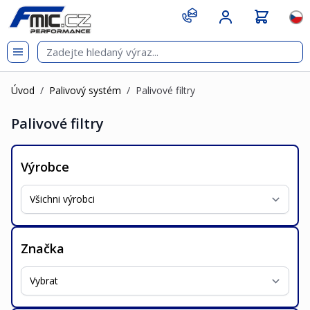
Přejít na obsah
git s
Jazy
Úvod
/
Palivový systém
/
Palivové filtry
Palivové filtry
Výrobce
Značka