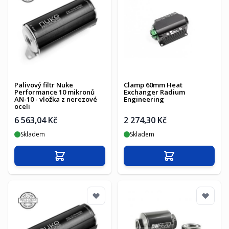
Palivový filtr Nuke
Clamp 60mm Heat
Performance 10 mikronů
Exchanger Radium
AN-10 - vložka z nerezové
Engineering
oceli
6 563,04 Kč
2 274,30 Kč
Skladem
Skladem
Přidat do košíku
Přidat do košíku