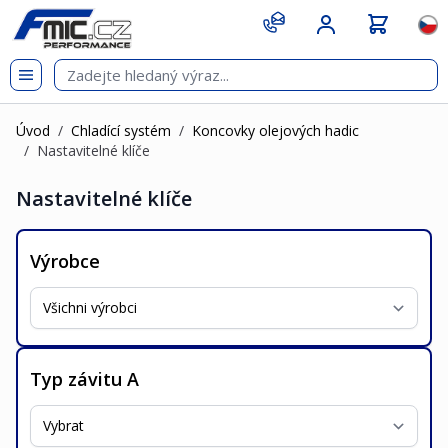
Přejít na obsah
git s
Jazy
Úvod
/
Chladící systém
/
Koncovky olejových hadic
/
Nastavitelné klíče
Nastavitelné klíče
Výrobce
Typ závitu A