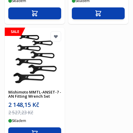
Skladem
Skladem
Přidat do košíku
Přidat do košíku
SALE
Mishimoto MMTL-ANSET-7 -
AN Fitting Wrench Set
Akční cena
2 148,15 Kč
Běžná cena
2 527,23 Kč
Skladem