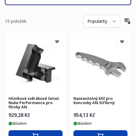
15
položek
Se
Hliníkové svěrákové čelisti
Nastavitelný klíč pro
Nuke Performance pro
koncovky AN Stříbrný
fitinky AN
929,28 Kč
954,13 Kč
Skladem
Skladem