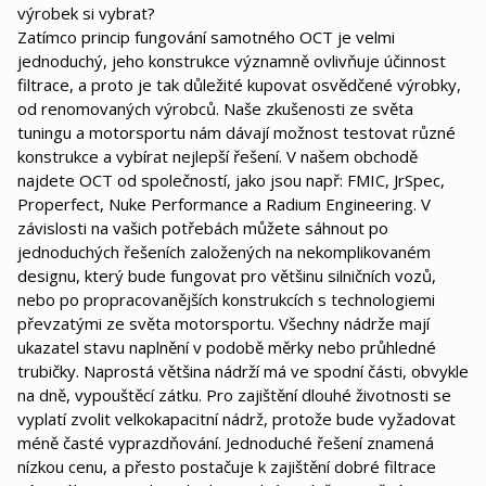
výrobek si vybrat?
Zatímco princip fungování samotného OCT je velmi
jednoduchý, jeho konstrukce významně ovlivňuje účinnost
filtrace, a proto je tak důležité kupovat osvědčené výrobky,
od renomovaných výrobců. Naše zkušenosti ze světa
tuningu a motorsportu nám dávají možnost testovat různé
konstrukce a vybírat nejlepší řešení. V našem obchodě
najdete OCT od společností, jako jsou např: FMIC, JrSpec,
Properfect, Nuke Performance a Radium Engineering. V
závislosti na vašich potřebách můžete sáhnout po
jednoduchých řešeních založených na nekomplikovaném
designu, který bude fungovat pro většinu silničních vozů,
nebo po propracovanějších konstrukcích s technologiemi
převzatými ze světa motorsportu. Všechny nádrže mají
ukazatel stavu naplnění v podobě měrky nebo průhledné
trubičky. Naprostá většina nádrží má ve spodní části, obvykle
na dně, vypouštěcí zátku. Pro zajištění dlouhé životnosti se
vyplatí zvolit velkokapacitní nádrž, protože bude vyžadovat
méně časté vyprazdňování. Jednoduché řešení znamená
nízkou cenu, a přesto postačuje k zajištění dobré filtrace