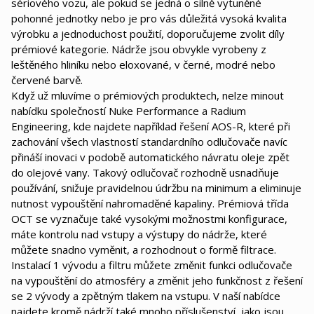
sériového vozu, ale pokud se jedná o silně vytuněné
pohonné jednotky nebo je pro vás důležitá vysoká kvalita
výrobku a jednoduchost použití, doporučujeme zvolit díly
prémiové kategorie. Nádrže jsou obvykle vyrobeny z
leštěného hliníku nebo eloxované, v černé, modré nebo
červené barvě.
Když už mluvíme o prémiových produktech, nelze minout
nabídku společností Nuke Performance a Radium
Engineering, kde najdete například řešení AOS-R, které při
zachování všech vlastností standardního odlučovače navíc
přináší inovaci v podobě automatického návratu oleje zpět
do olejové vany. Takový odlučovač rozhodně usnadňuje
používání, snižuje pravidelnou údržbu na minimum a eliminuje
nutnost vypouštění nahromaděné kapaliny. Prémiová třída
OCT se vyznačuje také vysokými možnostmi konfigurace,
máte kontrolu nad vstupy a výstupy do nádrže, které
můžete snadno vyměnit, a rozhodnout o formě filtrace.
Instalací 1 vývodu a filtru můžete změnit funkci odlučovače
na vypouštění do atmosféry a změnit jeho funkčnost z řešení
se 2 vývody a zpětným tlakem na vstupu. V naší nabídce
najdete kromě nádrží také mnoho příslušenství, jako jsou