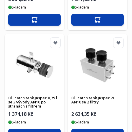
Skladem
Skladem
Přidat do košíku
Přidat do košíku
Oil catch tank JRspec 0,75 l
Oil catch tank JRspec 2L
se 3 vývody AN10 po
AN10 se 2 filtry
stranách s filtrem
1 374,18 Kč
2 634,35 Kč
Skladem
Skladem