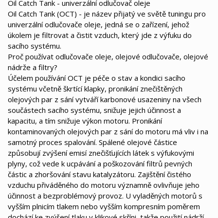
Oil Catch Tank - univerzální odlučovač oleje
Oil Catch Tank (OCT) - je název přijatý ve světě tuningu pro
univerzální odlučovače oleje, jedná se o zařízení, jehož
úkolem je filtrovat a čistit vzduch, který jde z výfuku do
sacího systému.
Proč používat odlučovače oleje, olejové odlučovače, olejové
nádrže a filtry?
Účelem používání OCT je péče o stav a kondici sacího
systému včetně škrtící klapky, pronikání znečištěných
olejových par z sání vytváří karbonové usazeniny na všech
součástech sacího systému, snižuje jejich účinnost a
kapacitu, a tím snižuje výkon motoru. Pronikání
kontaminovaných olejových par z sání do motoru má vliv i na
samotný proces spalování. Spálené olejové částice
způsobují zvýšení emisí znečišťujících látek s výfukovými
plyny, což vede k ucpávání a poškozování filtrů pevných
částic a zhoršování stavu katalyzátoru. Zajištění čistého
vzduchu přiváděného do motoru významně ovlivňuje jeho
účinnost a bezproblémový provoz. U vyladěných motorů s
vyšším plnicím tlakem nebo vyšším kompresním poměrem
dochází ke zvýšení tlaku v klikové skříni, takže použití nádrží