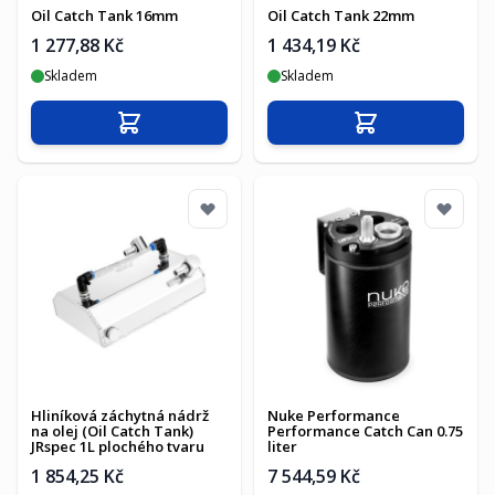
Oil Catch Tank 16mm
Oil Catch Tank 22mm
1 277,88 Kč
1 434,19 Kč
Skladem
Skladem
Přidat do košíku
Přidat do košíku
Hliníková záchytná nádrž
Nuke Performance
na olej (Oil Catch Tank)
Performance Catch Can 0.75
JRspec 1L plochého tvaru
liter
1 854,25 Kč
7 544,59 Kč