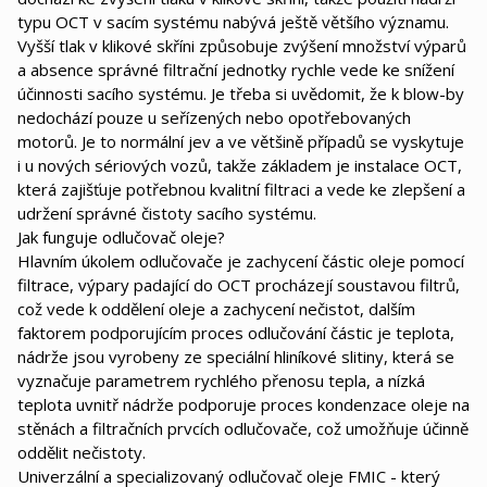
typu OCT v sacím systému nabývá ještě většího významu.
Vyšší tlak v klikové skříni způsobuje zvýšení množství výparů
a absence správné filtrační jednotky rychle vede ke snížení
účinnosti sacího systému. Je třeba si uvědomit, že k blow-by
nedochází pouze u seřízených nebo opotřebovaných
motorů. Je to normální jev a ve většině případů se vyskytuje
i u nových sériových vozů, takže základem je instalace OCT,
která zajišťuje potřebnou kvalitní filtraci a vede ke zlepšení a
udržení správné čistoty sacího systému.
Jak funguje odlučovač oleje?
Hlavním úkolem odlučovače je zachycení částic oleje pomocí
filtrace, výpary padající do OCT procházejí soustavou filtrů,
což vede k oddělení oleje a zachycení nečistot, dalším
faktorem podporujícím proces odlučování částic je teplota,
nádrže jsou vyrobeny ze speciální hliníkové slitiny, která se
vyznačuje parametrem rychlého přenosu tepla, a nízká
teplota uvnitř nádrže podporuje proces kondenzace oleje na
stěnách a filtračních prvcích odlučovače, což umožňuje účinně
oddělit nečistoty.
Univerzální a specializovaný odlučovač oleje FMIC - který