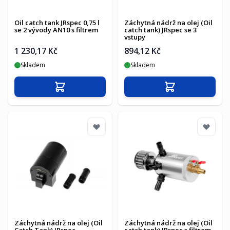
Oil catch tank JRspec 0,75 l
Záchytná nádrž na olej (Oil
se 2 vývody AN10 s filtrem
catch tank) JRspec se 3
vstupy
1 230,17 Kč
894,12 Kč
Skladem
Skladem
Přidat do košíku
Přidat do košíku
Záchytná nádrž na olej (Oil
Záchytná nádrž na olej (Oil