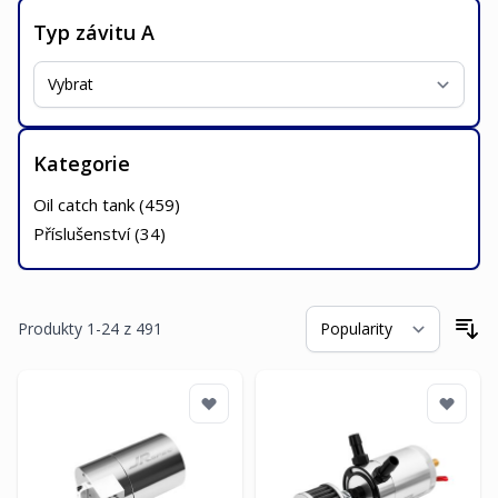
Typ závitu A
Kategorie
Oil catch tank (
459
)
Příslušenství (
34
)
Produkty
1
-
24
z
491
Se