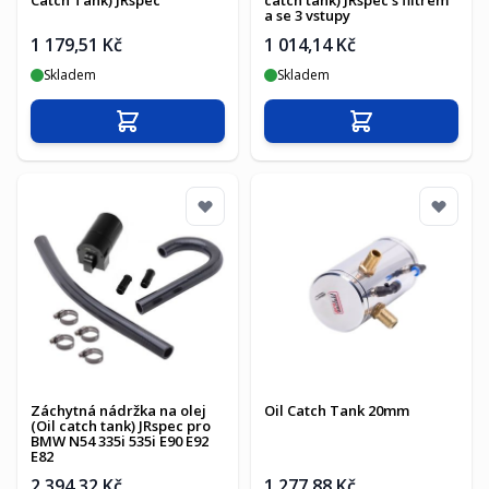
Catch Tank) JRspec
catch tank) JRspec s filtrem
a se 3 vstupy
1 179,51 Kč
1 014,14 Kč
Skladem
Skladem
Přidat do košíku
Přidat do košíku
Záchytná nádržka na olej
Oil Catch Tank 20mm
(Oil catch tank) JRspec pro
BMW N54 335i 535i E90 E92
E82
2 394,32 Kč
1 277,88 Kč