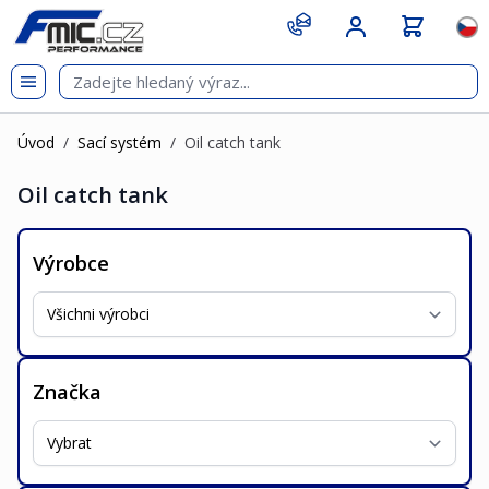
Přejít na obsah
git s
Jazy
Úvod
/
Sací systém
/
Oil catch tank
Oil catch tank
Výrobce
Značka