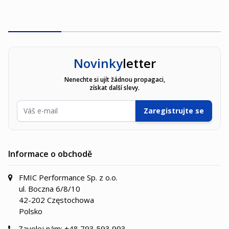
Novinky
letter
Nenechte si ujít žádnou propagaci,
získat další slevy.
E-mailová adresa
Zaregistrujte se
Informace o obchodě
FMIC Performance Sp. z o.o.
ul. Boczna 6/8/10
42-202 Częstochowa
Polsko
Zavolej nám:
+48 793 593 993