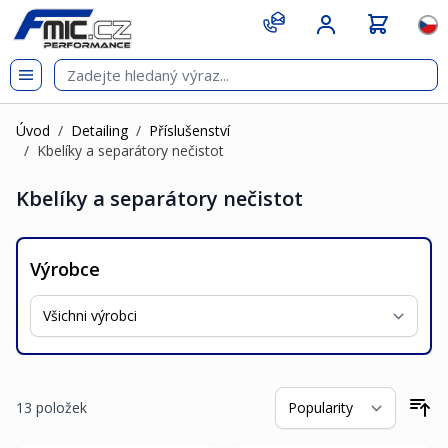
Přejít na obsah
git s
Jazy
Úvod
/
Detailing
/
Příslušenství
/
Kbelíky a separátory nečistot
Kbelíky a separátory nečistot
Výrobce
13
položek
Se