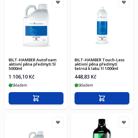
BILT-HAMBER AutoFoam
BILT-HAMBER Touch-Less
aktivní pěna předmytí 5l
aktivní pěna předmytí
5000ml
šetrná k laku 1l 1000ml
1 106,10 Kč
448,83 Kč
Skladem
Skladem
Přidat do košíku
Přidat do košíku