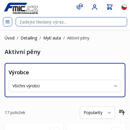
Přejít na obsah
git s
Jazy
Úvod
/
Detailing
/
Mytí auta
/
Aktivní pěny
Aktivní pěny
Výrobce
17
položek
Se