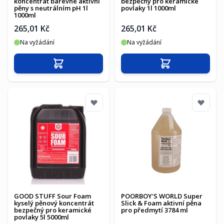
koncentrát barevné aktivní
bezpečný pro keramické
pěny s neutrálním pH 1l
povlaky 1l 1000ml
1000ml
265,01 Kč
265,01 Kč
Na vyžádání
Na vyžádání
Přidat do košíku
Přidat do košíku
GOOD STUFF Sour Foam
POORBOY'S WORLD Super
kyselý pěnový koncentrát
Slick & Foam aktivní pěna
bezpečný pro keramické
pro předmytí 3784 ml
povlaky 5l 5000ml