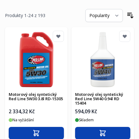
Produkty
1
-
24
z
193
Se
Motorový olej syntetický
Motorový olej syntetický
Red Line 5W30 3.8l RD-15305
Red Line 5W40 0.94l RD
15404
2 334,32 Kč
594,09 Kč
Na vyžádání
Skladem
Přidat do košíku
Přidat do košíku