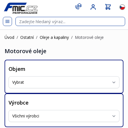
Přejít na obsah
git s
Jazy
Úvod
/
Ostatní
/
Oleje a kapaliny
/
Motorové oleje
Motorové oleje
Objem
Výrobce