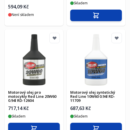
Skladem
594,09 Kč
Není skladem
Přidat do košíku
Motorový olej pro
Motorový olej syntetický
motocykly Red Line 20W60
Red Line 10W60 0.94l RD-
0.94l RD-12604
11709
717,14 Kč
687,63 Kč
Skladem
Skladem