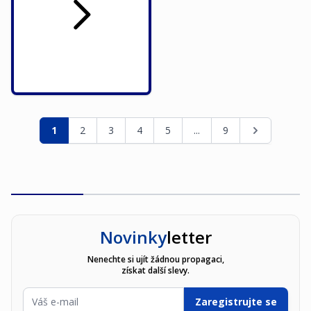
Stránka
Právě si prohlížíte stránku
Stránka
Stránka
Stránka
Stránka
Stránka
Stránka
1
2
3
4
5
...
9
Novinky
letter
Nenechte si ujít žádnou propagaci,
získat další slevy.
E-mailová adresa
Zaregistrujte se