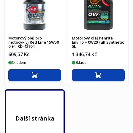
Motorový olej pro
Motorový olej Penrite
motocyklyj Red Line 15W50
Enviro + 0W20 Full Synthetic
0.94l RD-42104
5L
609,57 Kč
1 346,74 Kč
Skladem
Skladem
Přidat do košíku
Přidat do košíku
Další stránka