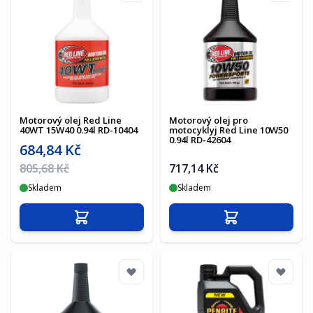
Motorový olej Red Line
Motorový olej pro
40WT 15W40 0.94l RD-10404
motocyklyj Red Line 10W50
0.94l RD-42604
Akční cena
684,84 Kč
Běžná cena
805,68 Kč
717,14 Kč
Skladem
Skladem
Přidat do košíku
Přidat do košíku