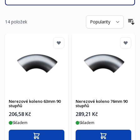
14
položek
Se
Nerezové koleno 63mm 90
Nerezové koleno 76mm 90
stupňů
stupňů
206,58 Kč
289,21 Kč
Skladem
Skladem
Přidat do košíku
Přidat do košíku