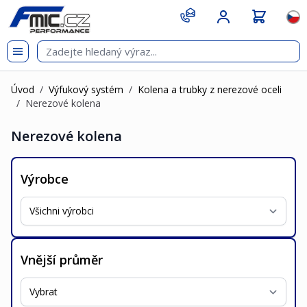
Přejít na obsah
git s
Jazy
Úvod
/
Výfukový systém
/
Kolena a trubky z nerezové oceli
/
Nerezové kolena
Nerezové kolena
Výrobce
Vnější průměr