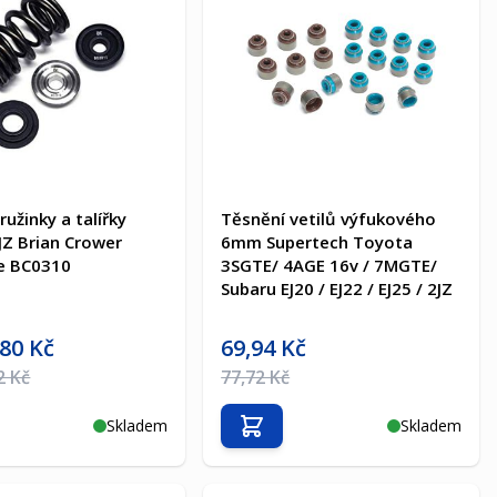
ružinky a talířky
Těsnění vetilů výfukového
2JZ Brian Crower
6mm Supertech Toyota
e BC0310
3SGTE/ 4AGE 16v / 7MGTE/
Subaru EJ20 / EJ22 / EJ25 / 2JZ
a
Akční cena
,80 Kč
69,94 Kč
na
Běžná cena
2 Kč
77,72 Kč
Skladem
Skladem
t do košíku
Přidat do košíku