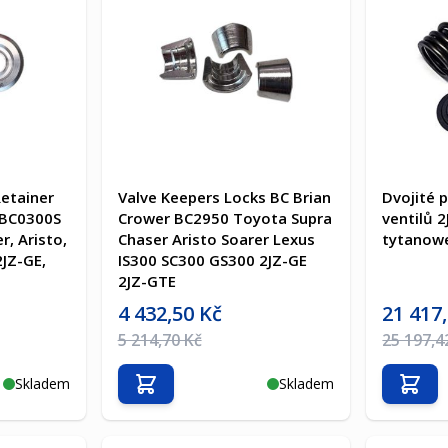
Retainer
Valve Keepers Locks BC Brian
Dvojité p
 BC0300S
Crower BC2950 Toyota Supra
ventilů 
r, Aristo,
Chaser Aristo Soarer Lexus
tytanow
2JZ-GE,
IS300 SC300 GS300 2JZ-GE
2JZ-GTE
Akční cena
Akční cen
4 432,50 Kč
21 417
Běžná cena
Běžná ce
5 214,70 Kč
25 197,4
Skladem
Skladem
Přidat do košíku
Přida