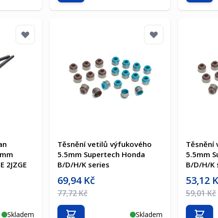
an
Těsnění vetilů výfukového
Těsnění 
.6mm
5.5mm Supertech Honda
5.5mm S
E 2JZGE
B/D/H/K series
B/D/H/K 
Akční cena
Akční cen
69,94 Kč
53,12 
Běžná cena
Běžná ce
77,72 Kč
59,01 Kč
Skladem
Skladem