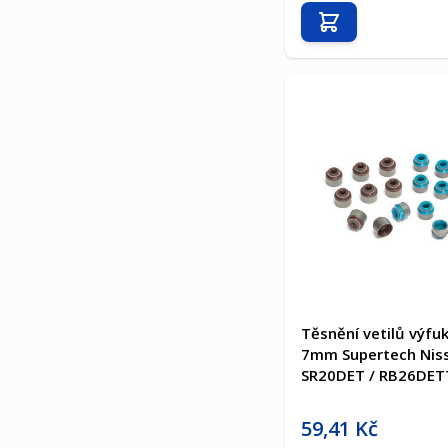
Přidat do košíku
Těsnění vetilů výf
7mm Supertech Nis
SR20DET / RB26DET
Akční cena
59,41 Kč