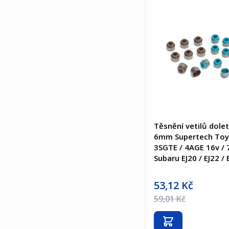
Těsnění vetilů dole
6mm Supertech Toy
3SGTE / 4AGE 16v /
Subaru EJ20 / EJ22 / 
Akční cena
53,12 Kč
Běžná cena
59,01 Kč
Přidat do košíku