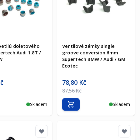
vetilů doletového
Ventilové zámky single
rtech Audi 1.8T /
groove conversion 6mm
W
SuperTech BMW / Audi / GM
Ecotec
a
Akční cena
Kč
78,80 Kč
na
Běžná cena
87,56 Kč
Skladem
Skladem
t do košíku
Přidat do košíku