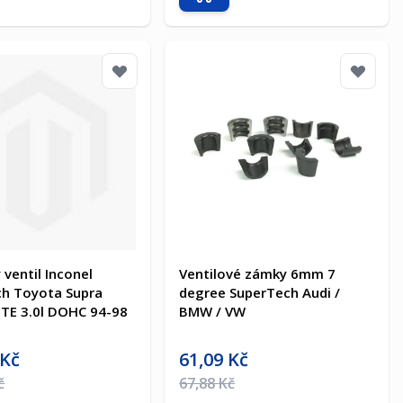
t do košíku
Přidat do košíku
 ventil Inconel
Ventilové zámky 6mm 7
h Toyota Supra
degree SuperTech Audi /
GTE 3.0l DOHC 94-98
BMW / VW
a
Akční cena
 Kč
61,09 Kč
na
Běžná cena
č
67,88 Kč