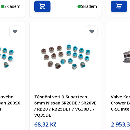
Skladem
Skladem
Přidat do košíku
Přida
ukového
Těsnění vetilů Supertech
Valve Ke
san 200SX
6mm Nissan SR20DE / SR20VE
Crower B
T
/ RB20 / RB25DET / VG30DE /
CRX, Int
VQ35DE
Akční cena
Akční cen
68,32 Kč
2 953,