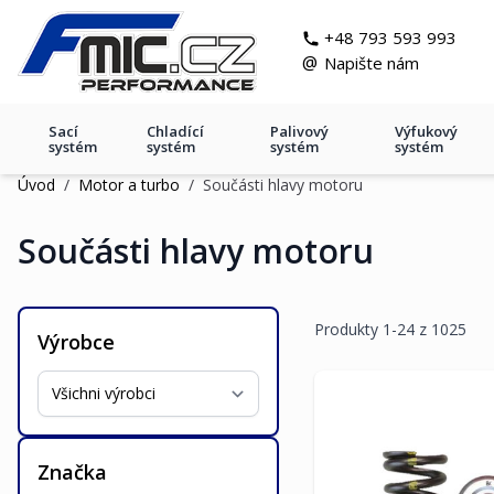
Přejít na obsah
git s
+48 793 593 993
@
Napište nám
Sací
Chladící
Palivový
Výfukový
systém
systém
systém
systém
Úvod
/
Motor a turbo
/
Součásti hlavy motoru
Součásti hlavy motoru
Produkty
1
-
24
z
1025
Výrobce
Značka