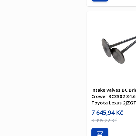
Intake valves BC Bri
Crower BC3302 34
Toyota Lexus 2JZGT
Akční cena
7 645,94 Kč
Běžná cena
8 995,22 Kč