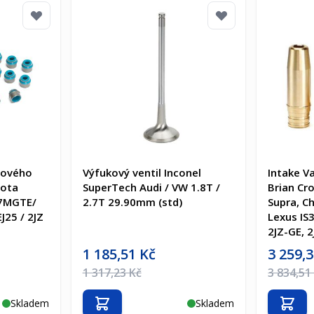
tového
Výfukový ventil Inconel
Intake V
ota
SuperTech Audi / VW 1.8T /
Brian Cr
 7MGTE/
2.7T 29.90mm (std)
Supra, Ch
EJ25 / 2JZ
Lexus IS
2JZ-GE, 
Akční cena
Akční cen
1 185,51 Kč
3 259,
Běžná cena
Běžná ce
1 317,23 Kč
3 834,51
Skladem
Skladem
Přidat do košíku
Přida