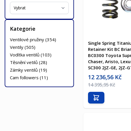
Kategorie
Ventilové pružiny (
354
)
Single Spring Titan
Ventily (
505
)
Retainer Kit BC Bri
Vodítka ventilů (
103
)
BC0300 Toyota Supr
Chaser, Aristo, Lexu
Těsnění vetilů (
28
)
SC300 2JZ-GE, 2JZ-G
Zámky ventilů (
19
)
Akční cena
12 236,56 Kč
Cam followers (
11
)
Běžná cena
14 395,95 Kč
Přidat do košíku