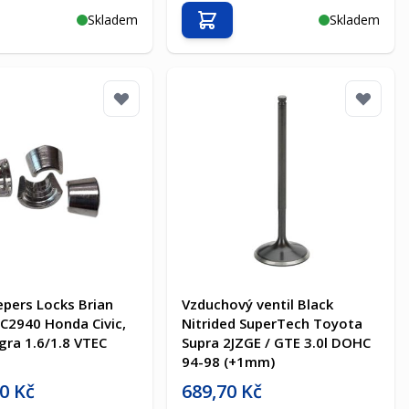
Skladem
Skladem
t do košíku
Přidat do košíku
epers Locks Brian
Vzduchový ventil Black
C2940 Honda Civic,
Nitrided SuperTech Toyota
egra 1.6/1.8 VTEC
Supra 2JZGE / GTE 3.0l DOHC
94-98 (+1mm)
a
Akční cena
30 Kč
689,70 Kč