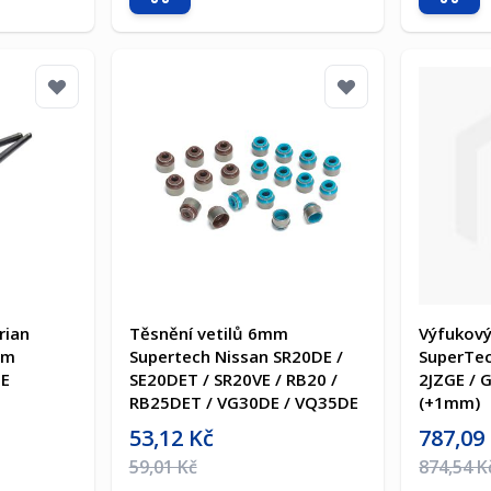
Přidat do košíku
Přida
rian
Těsnění vetilů 6mm
Výfukový
mm
Supertech Nissan SR20DE /
SuperTec
GE
SE20DET / SR20VE / RB20 /
2JZGE / 
RB25DET / VG30DE / VQ35DE
(+1mm)
Akční cena
Akční cen
53,12 Kč
787,09
Běžná cena
Běžná ce
59,01 Kč
874,54 K