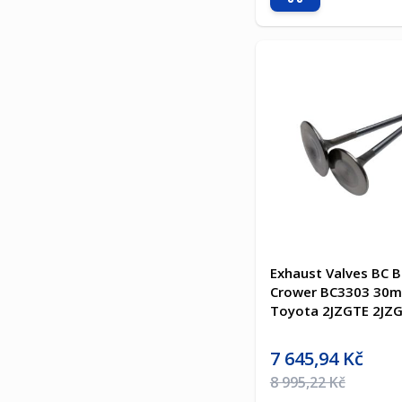
Přidat do košíku
Exhaust Valves BC B
Crower BC3303 30
Toyota 2JZGTE 2JZ
Akční cena
7 645,94 Kč
Běžná cena
8 995,22 Kč