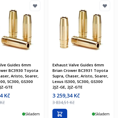
alve Guides 6mm
Exhaust Valve Guides 6mm
ower BC3930 Toyota
Brian Crower BC3931 Toyota
aser, Aristo, Soarer,
Supra, Chaser, Aristo, Soarer,
300, SC300, GS300
Lexus IS300, SC300, GS300
2JZ-GTE
2JZ-GE, 2JZ-GTE
a
Akční cena
34 Kč
3 259,34 Kč
na
Běžná cena
 Kč
3 834,51 Kč
Skladem
Skladem
t do košíku
Přidat do košíku