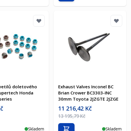
vetilů doletového
Exhaust Valves Inconel BC
upertech Honda
Brian Crower BC3303-INC
series
30mm Toyota 2JZGTE 2JZGE
a
Akční cena
Kč
11 216,42 Kč
na
Běžná cena
13 195,79 Kč
Skladem
Skladem