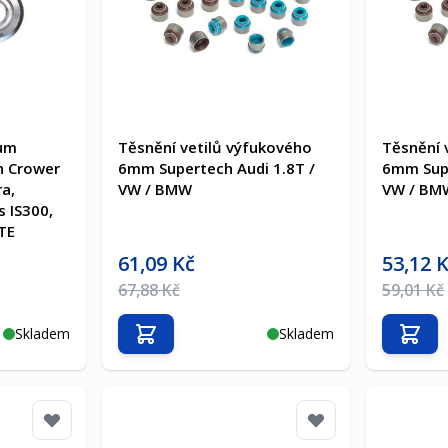
ium
Těsnění vetilů výfukového
Těsnění 
an Crower
6mm Supertech Audi 1.8T /
6mm Supe
a,
VW / BMW
VW / BM
s IS300,
TE
Akční cena
Akční cen
61,09 Kč
53,12 
Běžná cena
Běžná ce
67,88 Kč
59,01 Kč
Skladem
Skladem
Přidat do košíku
Přida