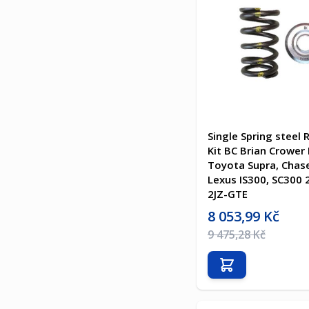
Single Spring steel 
Kit BC Brian Crower
Toyota Supra, Chase
Lexus IS300, SC300 
2JZ-GTE
Akční cena
8 053,99 Kč
Běžná cena
9 475,28 Kč
Přidat do košíku