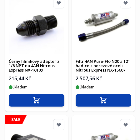
Černý hliníkový adaptér z
Filtr 4AN Pure-Flo N20 a 12“
1/8 NPT na 4AN Nitrous
hadice z nerezové oceli
Express NX-16109
Nitrous Express NX-15607
215,44 Kč
2 507,56 Kč
Skladem
Skladem
Přidat do košíku
Přidat do košíku
SALE