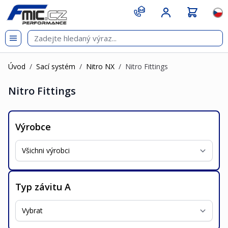
Přejít na obsah
git s
Jazy
Úvod
/
Sací systém
/
Nitro NX
/
Nitro Fittings
Nitro Fittings
Výrobce
Typ závitu A