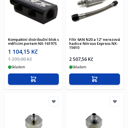
Kompaktní distribuční blok s
Filtr 6AN N20 a 12“ nerezová
měřicím portem NX-16197S
hadice Nitrous Express NX-
15610
Akční cena
1 104,15 Kč
Běžná cena
1 299,00 Kč
2 507,56 Kč
Skladem
Skladem
Přidat do košíku
Přidat do košíku