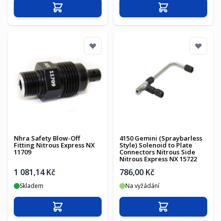
Přidat do košíku
Přidat do košíku
Nhra Safety Blow-Off
4150 Gemini (Spraybarless
Fitting Nitrous Express NX
Style) Solenoid to Plate
11709
Connectors Nitrous Side
Nitrous Express NX 15722
1 081,14 Kč
786,00 Kč
Skladem
Na vyžádání
Přidat do košíku
Přidat do košíku