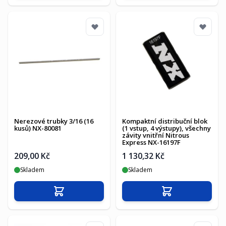
Nerezové trubky 3/16 (16
Kompaktní distribuční blok
kusů) NX-80081
(1 vstup, 4 výstupy), všechny
závity vnitřní Nitrous
Express NX-16197F
209,00 Kč
1 130,32 Kč
Skladem
Skladem
Přidat do košíku
Přidat do košíku