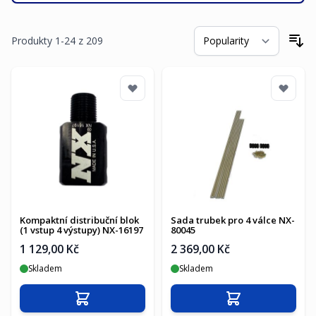
Produkty
1
-
24
z
209
Se
Kompaktní distribuční blok
Sada trubek pro 4 válce NX-
(1 vstup 4 výstupy) NX-16197
80045
1 129,00 Kč
2 369,00 Kč
Skladem
Skladem
Přidat do košíku
Přidat do košíku