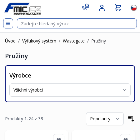
Přejít na obsah
git s
Jazy
Úvod
/
Výfukový systém
/
Wastegate
/
Pružiny
Pružiny
Výrobce
Produkty
1
-
24
z
38
Se