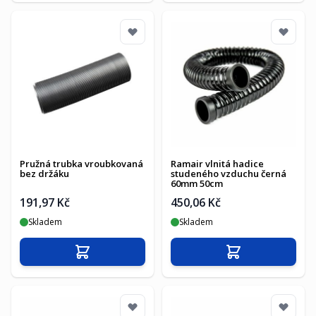
Pružná trubka vroubkovaná
Ramair vlnitá hadice
bez držáku
studeného vzduchu černá
60mm 50cm
191,97 Kč
450,06 Kč
Skladem
Skladem
Přidat do košíku
Přidat do košíku