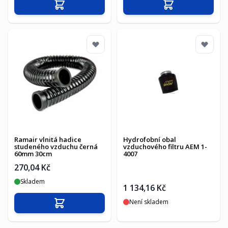
Přidat do košíku
Přidat do košíku
Ramair vlnitá hadice
Hydrofobní obal
studeného vzduchu černá
vzduchového filtru AEM 1-
60mm 30cm
4007
270,04 Kč
Skladem
1 134,16 Kč
Není skladem
Přidat do košíku