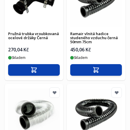
Pružná trubka vroubkovaná
Ramair vlnitá hadice
ocelové držáky Černá
studeného vzduchu černá
50mm 75cm
270,04 Kč
450,06 Kč
Skladem
Skladem
Přidat do košíku
Přidat do košíku