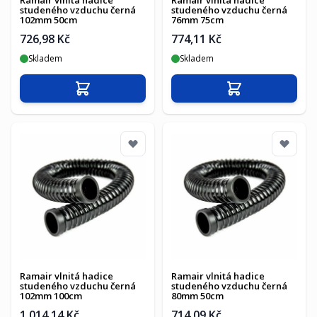
Ramair vlnitá hadice
Ramair vlnitá hadice
studeného vzduchu černá
studeného vzduchu černá
102mm 50cm
76mm 75cm
726,98 Kč
774,11 Kč
Skladem
Skladem
Přidat do košíku
Přidat do košíku
Ramair vlnitá hadice
Ramair vlnitá hadice
studeného vzduchu černá
studeného vzduchu černá
102mm 100cm
80mm 50cm
1 014,14 Kč
714,09 Kč