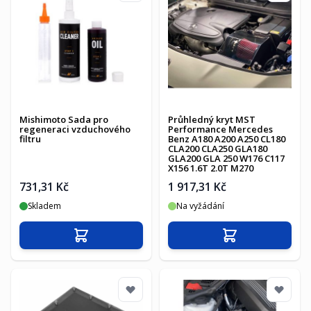
Mishimoto Sada pro
Průhledný kryt MST
regeneraci vzduchového
Performance Mercedes
filtru
Benz A180 A200 A250 CL180
CLA200 CLA250 GLA180
GLA200 GLA 250 W176 C117
X156 1.6T 2.0T M270
731,31 Kč
1 917,31 Kč
Skladem
Na vyžádání
Přidat do košíku
Přidat do košíku