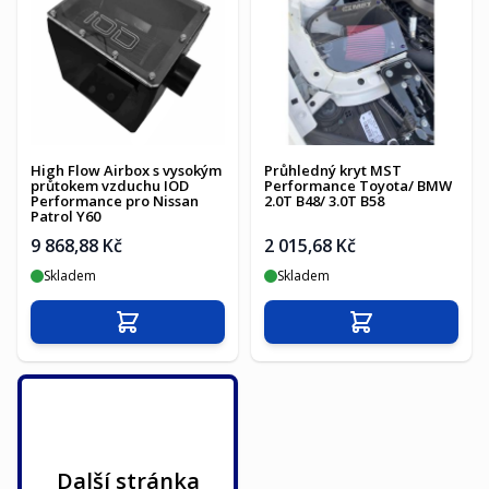
High Flow Airbox s vysokým
Průhledný kryt MST
průtokem vzduchu IOD
Performance Toyota/ BMW
Performance pro Nissan
2.0T B48/ 3.0T B58
Patrol Y60
9 868,88 Kč
2 015,68 Kč
Skladem
Skladem
Přidat do košíku
Přidat do košíku
Další stránka