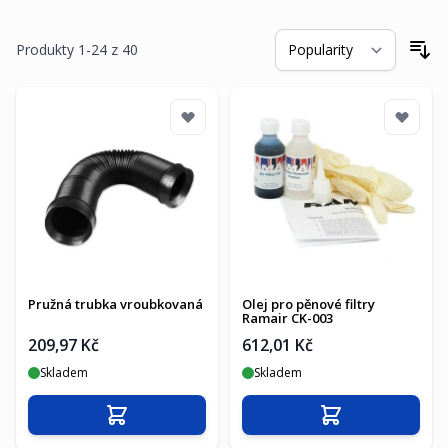
Produkty
1
-
24
z
40
Se
Pružná trubka vroubkovaná
Olej pro pěnové filtry
Ramair CK-003
209,97 Kč
612,01 Kč
Skladem
Skladem
Přidat do košíku
Přidat do košíku