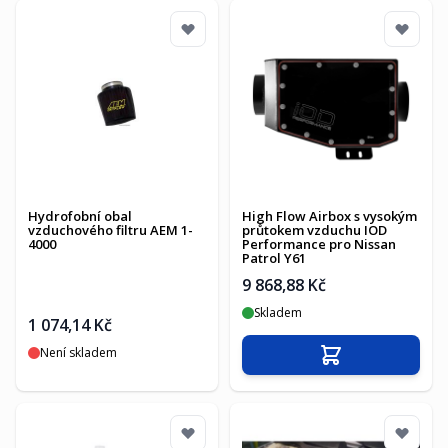
Hydrofobní obal
High Flow Airbox s vysokým
vzduchového filtru AEM 1-
průtokem vzduchu IOD
4000
Performance pro Nissan
Patrol Y61
9 868,88 Kč
Skladem
1 074,14 Kč
Není skladem
Přidat do košíku