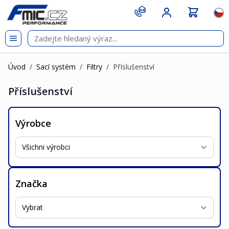
Přejít na obsah
git s
Jazy
Úvod
/
Sací systém
/
Filtry
/
Příslušenství
Příslušenství
Výrobce
Značka