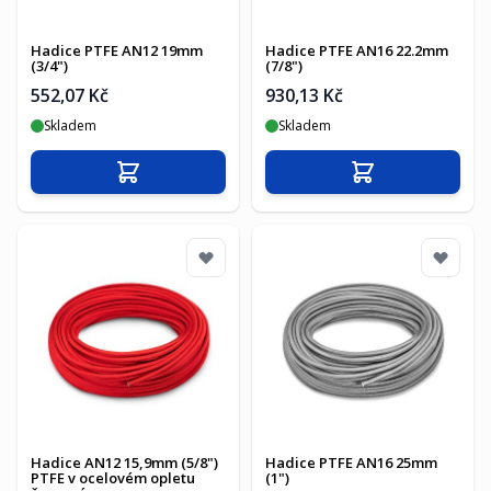
Hadice PTFE AN12 19mm
Hadice PTFE AN16 22.2mm
(3/4")
(7/8")
552,07 Kč
930,13 Kč
Skladem
Skladem
Přidat do košíku
Přidat do košíku
Hadice AN12 15,9mm (5/8")
Hadice PTFE AN16 25mm
PTFE v ocelovém opletu
(1")