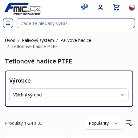
Přejít na obsah
git s
Jazy
Úvod
/
Palivový systém
/
Palivové hadice
/
Teflonové hadice PTFE
Teflonové hadice PTFE
Výrobce
Produkty
1
-
24
z
33
Se