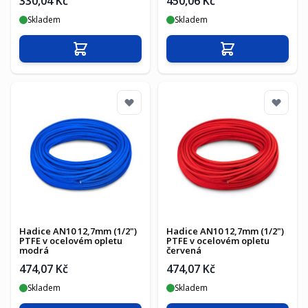
330,04 Kč
450,06 Kč
Skladem
Skladem
Přidat do košíku
Přidat do košíku
Hadice AN10 12,7mm (1/2")
Hadice AN10 12,7mm (1/2")
PTFE v ocelovém opletu
PTFE v ocelovém opletu
modrá
červená
474,07 Kč
474,07 Kč
Skladem
Skladem