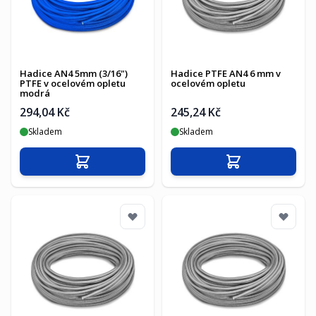
Hadice AN4 5mm (3/16")
Hadice PTFE AN4 6 mm v
PTFE v ocelovém opletu
ocelovém opletu
modrá
294,04 Kč
245,24 Kč
Skladem
Skladem
Přidat do košíku
Přidat do košíku