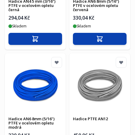
Hadice AN4 5 mm (3/16")
Hadice AN6 8mm (5/16")
PTFE v ocelovém opletu
PTFE v ocelovém opletu
černá
červená
294,04 Kč
330,04 Kč
Skladem
Skladem
Přidat do košíku
Přidat do košíku
Hadice AN6 8mm (5/16")
Hadice PTFE AN12
PTFE v ocelovém opletu
modrá