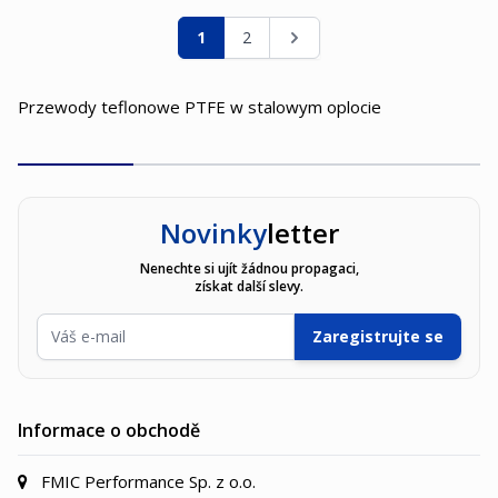
Stránka
Právě si prohlížíte stránku
Stránka
Stránka
1
2
Przewody teflonowe PTFE w stalowym oplocie
Novinky
letter
Nenechte si ujít žádnou propagaci,
získat další slevy.
E-mailová adresa
Zaregistrujte se
Informace o obchodě
FMIC Performance Sp. z o.o.