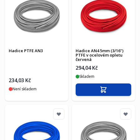
Hadice PTFE AN3
Hadice AN4 5mm (3/16")
PTFE v ocelovém opletu
červená
294,04 Kč
Skladem
234,03 Kč
Není skladem
Přidat do košíku