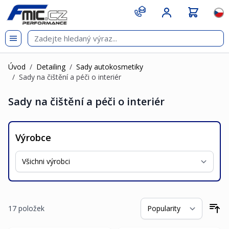
Přejít na obsah
git s
Jazy
Úvod
/
Detailing
/
Sady autokosmetiky
/
Sady na čištění a péči o interiér
Sady na čištění a péči o interiér
Výrobce
17
položek
Se