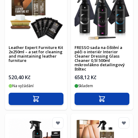
Leather Expert Furniture Kit
FRESSO sada na čištění a
2x250ml – a set for cleaning
péči o interiér Interior
and maintaining leather
Cleaner Dressing Glass
furniture
Cleaner 0,5l 500ml
mikrovlákno detailingový
štětec
520,40 Kč
658,12 Kč
Na vyžádání
Skladem
Přidat do košíku
Přidat do košíku