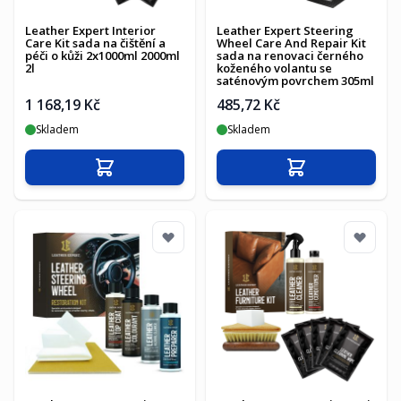
Leather Expert Interior
Leather Expert Steering
Care Kit sada na čištění a
Wheel Care And Repair Kit
péči o kůži 2x1000ml 2000ml
sada na renovaci černého
2l
koženého volantu se
saténovým povrchem 305ml
1 168,19 Kč
485,72 Kč
Skladem
Skladem
Přidat do košíku
Přidat do košíku