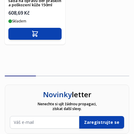
sada na opravu děr prasklin
a poškození kůže 150ml
608,69 Kč
Skladem
Přidat do košíku
Novinky
letter
Nenechte si ujít žádnou propagaci,
získat další slevy.
E-mailová adresa
Zaregistrujte se