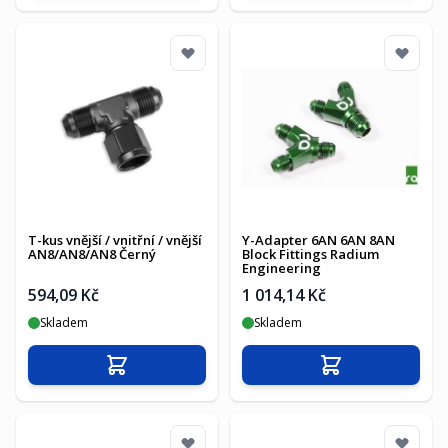
T-kus vnější / vnitřní / vnější
Y-Adapter 6AN 6AN 8AN
AN8/AN8/AN8 Černý
Block Fittings Radium
Engineering
594,09 Kč
1 014,14 Kč
Skladem
Skladem
Přidat do košíku
Přidat do košíku