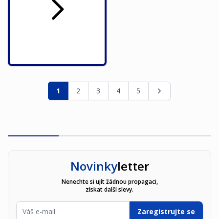
Stránka
Právě si prohlížíte stránku
Stránka
Stránka
Stránka
Stránka
Stránka
1
2
3
4
5
Novinky
letter
Nenechte si ujít žádnou propagaci,
získat další slevy.
E-mailová adresa
Zaregistrujte se