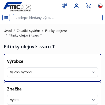
Přejít na obsah
git s
Jazy
Úvod
/
Chladící systém
/
Fitinky olejové
/
Fitinky olejové tvaru T
Fitinky olejové tvaru T
Výrobce
Značka