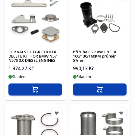
EGR VALVE + EGR COOLER
Příruba EGR VW 1.9 TDI
DELETE KIT FOR BMW N57
100/130/160KM průměr
N57S 3.0 DIESEL ENGINES
57mm
1 974,27 Kč
990,13 Kč
Skladem
Skladem
Přidat do košíku
Přidat do košíku