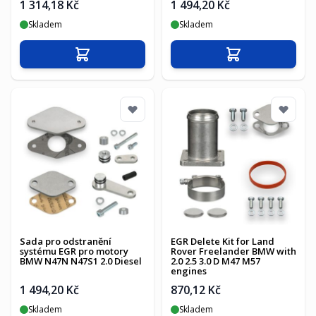
1 314,18 Kč
1 494,20 Kč
Skladem
Skladem
Přidat do košíku
Přidat do košíku
Sada pro odstranění
EGR Delete Kit for Land
systému EGR pro motory
Rover Freelander BMW with
BMW N47N N47S1 2.0 Diesel
2.0 2.5 3.0 D M47 M57
engines
1 494,20 Kč
870,12 Kč
Skladem
Skladem