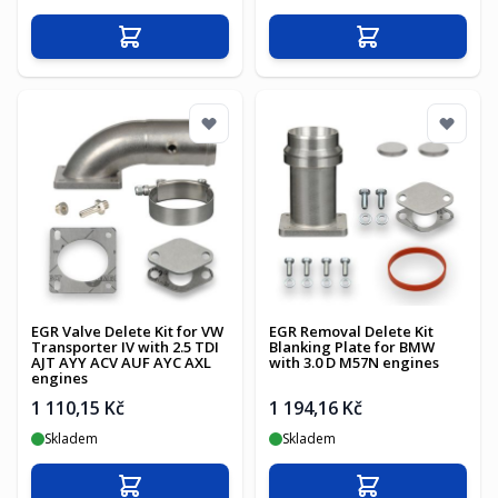
Přidat do košíku
Přidat do košíku
EGR Valve Delete Kit for VW
EGR Removal Delete Kit
Transporter IV with 2.5 TDI
Blanking Plate for BMW
AJT AYY ACV AUF AYC AXL
with 3.0 D M57N engines
engines
1 110,15 Kč
1 194,16 Kč
Skladem
Skladem
Přidat do košíku
Přidat do košíku