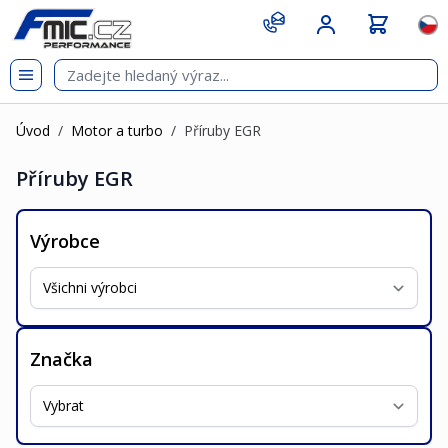
Přejít na obsah
git s
Jazy
Úvod
/
Motor a turbo
/
Příruby EGR
Příruby EGR
Výrobce
Značka