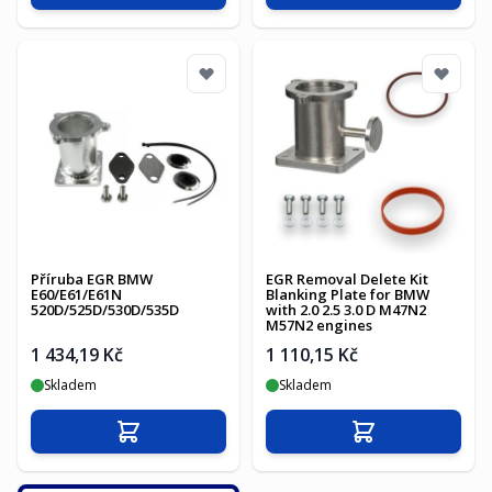
Příruba EGR BMW
EGR Removal Delete Kit
E60/E61/E61N
Blanking Plate for BMW
520D/525D/530D/535D
with 2.0 2.5 3.0 D M47N2
M57N2 engines
1 434,19 Kč
1 110,15 Kč
Skladem
Skladem
Přidat do košíku
Přidat do košíku