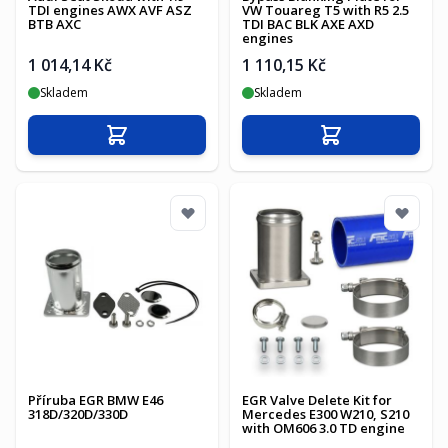
TDI engines AWX AVF ASZ
VW Touareg T5 with R5 2.5
BTB AXC
TDI BAC BLK AXE AXD
engines
1 014,14 Kč
1 110,15 Kč
Skladem
Skladem
Přidat do košíku
Přidat do košíku
Příruba EGR BMW E46
EGR Valve Delete Kit for
318D/320D/330D
Mercedes E300 W210, S210
with OM606 3.0 TD engine