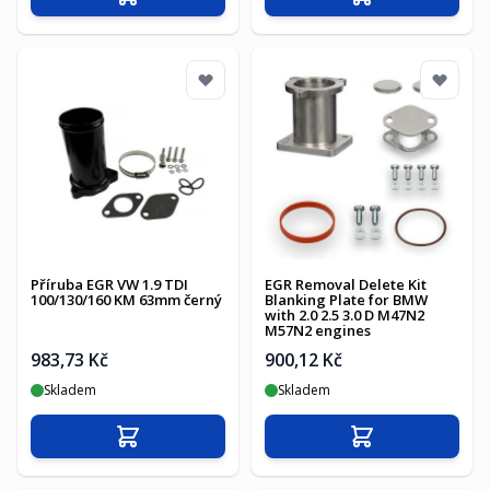
Přidat do košíku
Přidat do košíku
Příruba EGR VW 1.9 TDI
EGR Removal Delete Kit
100/130/160 KM 63mm černý
Blanking Plate for BMW
with 2.0 2.5 3.0 D M47N2
M57N2 engines
983,73 Kč
900,12 Kč
Skladem
Skladem
Přidat do košíku
Přidat do košíku