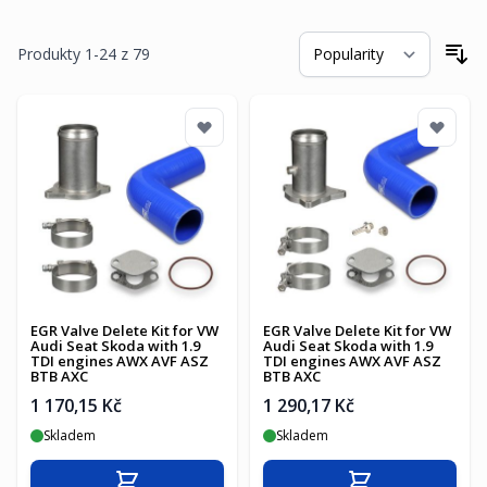
Produkty
1
-
24
z
79
Se
EGR Valve Delete Kit for VW
EGR Valve Delete Kit for VW
Audi Seat Skoda with 1.9
Audi Seat Skoda with 1.9
TDI engines AWX AVF ASZ
TDI engines AWX AVF ASZ
BTB AXC
BTB AXC
1 170,15 Kč
1 290,17 Kč
Skladem
Skladem