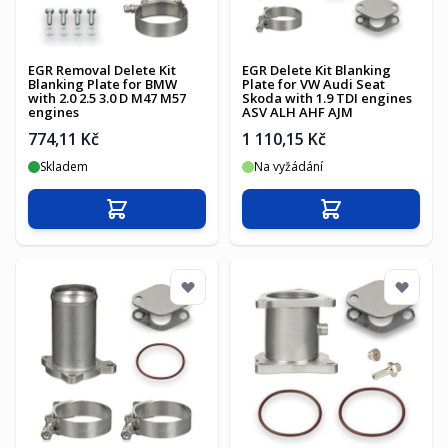
EGR Removal Delete Kit
EGR Delete Kit Blanking
Blanking Plate for BMW
Plate for VW Audi Seat
with 2.0 2.5 3.0 D M47 M57
Skoda with 1.9 TDI engines
engines
ASV ALH AHF AJM
774,11 Kč
1 110,15 Kč
Skladem
Na vyžádání
Přidat do košíku
Přidat do košíku