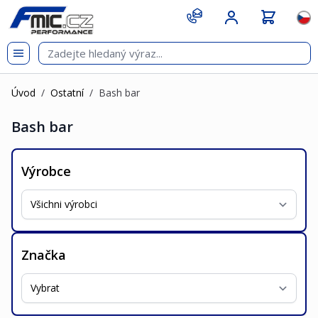
Přejít na obsah
git s
Jazy
Úvod
/
Ostatní
/
Bash bar
Bash bar
Výrobce
Značka