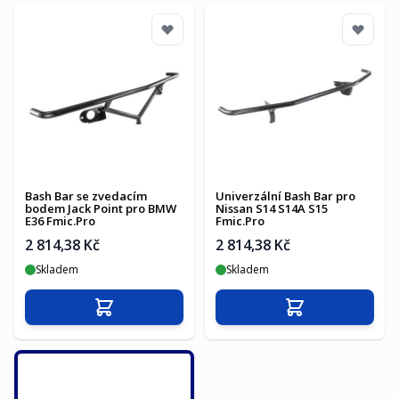
Bash Bar se zvedacím
Univerzální Bash Bar pro
bodem Jack Point pro BMW
Nissan S14 S14A S15
E36 Fmic.Pro
Fmic.Pro
2 814,38 Kč
2 814,38 Kč
Skladem
Skladem
Přidat do košíku
Přidat do košíku