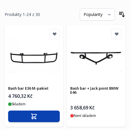
Produkty
1
-
24
z
30
Se
Bash bar E36 M-pakiet
Bash bar + Jack point BMW
E46
4 760,32 Kč
Skladem
3 658,69 Kč
Není skladem
Přidat do košíku