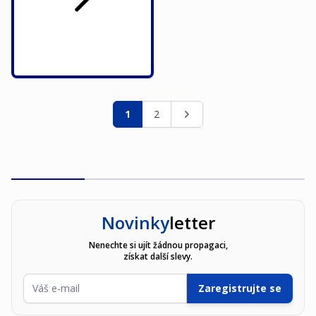
Stránka
Právě si prohlížíte stránku
Stránka
Stránka
1
2
Novinky
letter
Nenechte si ujít žádnou propagaci,
získat další slevy.
E-mailová adresa
Zaregistrujte se