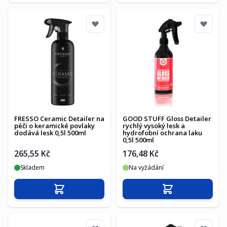
FRESSO Ceramic Detailer na
GOOD STUFF Gloss Detailer
péči o keramické povlaky
rychlý vysoký lesk a
dodává lesk 0,5l 500ml
hydrofobní ochrana laku
0,5l 500ml
265,55 Kč
176,48 Kč
Skladem
Na vyžádání
Přidat do košíku
Přidat do košíku