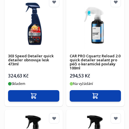
303 Speed Detailer quick
CAR PRO Cquartz Reload 2.0
detailer obnovuje lesk
quick detailer sealant pro
473ml
péči o keramické povlaky
100ml
324,63 Kč
294,53 Kč
Skladem
Na vyžádání
Přidat do košíku
Přidat do košíku