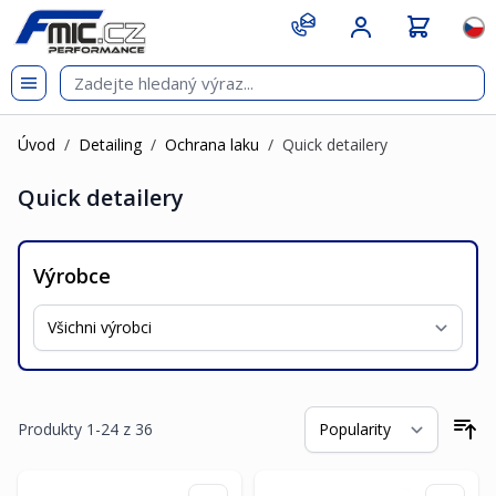
Přejít na obsah
git s
Jazy
Úvod
/
Detailing
/
Ochrana laku
/
Quick detailery
Quick detailery
Výrobce
Produkty
1
-
24
z
36
Se