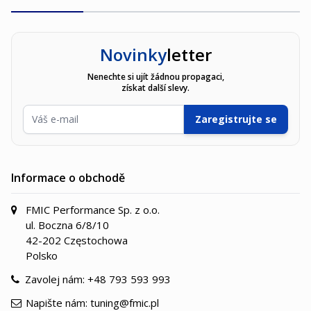
Novinky
letter
Nenechte si ujít žádnou propagaci,
získat další slevy.
E-mailová adresa
Zaregistrujte se
Informace o obchodě
FMIC Performance Sp. z o.o.
ul. Boczna 6/8/10
42-202 Częstochowa
Polsko
Zavolej nám:
+48 793 593 993
Napište nám:
tuning@fmic.pl