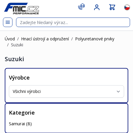
Přejít na obsah
git s
Jazy
Úvod
/
Hnací ústrojí a odpružení
/
Polyuretanové prvky
/
Suzuki
Suzuki
Výrobce
Kategorie
Samurai (
8
)