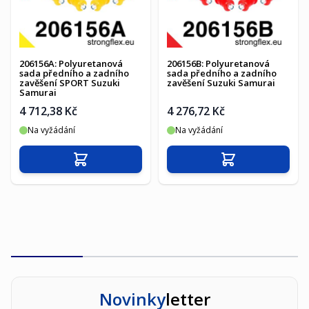
206156A: Polyuretanová
206156B: Polyuretanová
sada předního a zadního
sada předního a zadního
zavěšení SPORT Suzuki
zavěšení Suzuki Samurai
Samurai
4 712,38 Kč
4 276,72 Kč
Na vyžádání
Na vyžádání
Přidat do košíku
Přidat do košíku
Novinky
letter