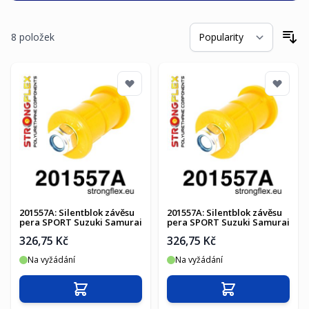
8
položek
Se
201557A: Silentblok závěsu
201557A: Silentblok závěsu
pera SPORT Suzuki Samurai
pera SPORT Suzuki Samurai
326,75 Kč
326,75 Kč
Na vyžádání
Na vyžádání
Přidat do košíku
Přidat do košíku