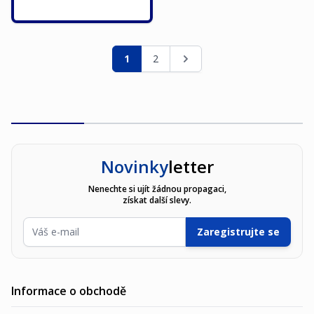
Stránka
Právě si prohlížíte stránku
Stránka
Stránka
1
2
Novinky
letter
Nenechte si ujít žádnou propagaci,
získat další slevy.
E-mailová adresa
Zaregistrujte se
Informace o obchodě