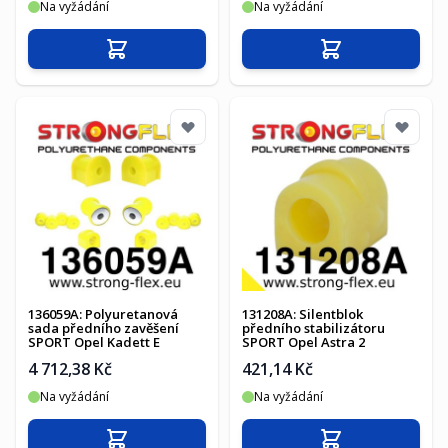
Na vyžádání
Na vyžádání
Přidat do košíku
Přidat do košíku
136059A: Polyuretanová
131208A: Silentblok
sada předního zavěšení
předního stabilizátoru
SPORT Opel Kadett E
SPORT Opel Astra 2
4 712,38 Kč
421,14 Kč
Na vyžádání
Na vyžádání
Přidat do košíku
Přidat do košíku