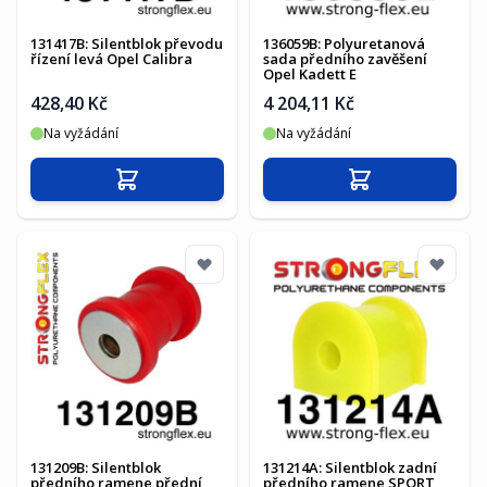
131417B: Silentblok převodu
136059B: Polyuretanová
řízení levá Opel Calibra
sada předního zavěšení
Opel Kadett E
428,40 Kč
4 204,11 Kč
Na vyžádání
Na vyžádání
Přidat do košíku
Přidat do košíku
131209B: Silentblok
131214A: Silentblok zadní
předního ramene přední
předního ramene SPORT