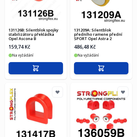
131126B: Silentblok spojky
131209A: Silentblok
stabilizátoru překládka
předního ramene přední
Opel Ascona B
SPORT Opel Astra 2
159,74 Kč
486,48 Kč
Na vyžádání
Na vyžádání
Přidat do košíku
Přidat do košíku