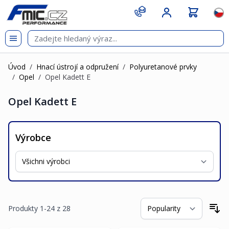
Přejít na obsah
git s
Jazy
Úvod
/
Hnací ústrojí a odpružení
/
Polyuretanové prvky
/
Opel
/
Opel Kadett E
Opel Kadett E
Výrobce
Produkty
1
-
24
z
28
Se