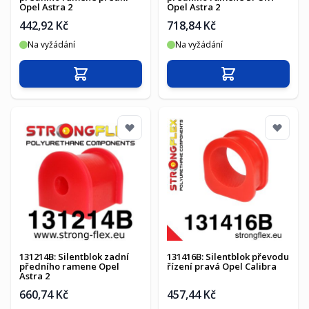
Opel Astra 2
Opel Astra 2
442,92 Kč
718,84 Kč
Na vyžádání
Na vyžádání
Přidat do košíku
Přidat do košíku
131214B: Silentblok zadní
131416B: Silentblok převodu
předního ramene Opel
řízení pravá Opel Calibra
Astra 2
660,74 Kč
457,44 Kč