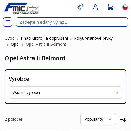
Přejít na obsah
git s
Jazy
Úvod
/
Hnací ústrojí a odpružení
/
Polyuretanové prvky
/
Opel
/
Opel Astra Ii Belmont
Opel Astra Ii Belmont
Výrobce
2
položek
Se