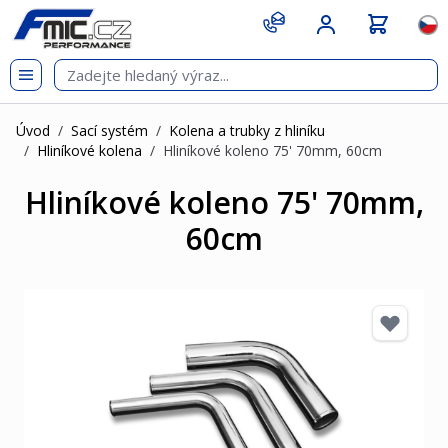
Přejít na obsah
git s
Jazy
Úvod
/
Sací systém
/
Kolena a trubky z hliníku
/
Hliníkové kolena
/
Hliníkové koleno 75' 70mm, 60cm
Hliníkové koleno 75' 70mm,
60cm