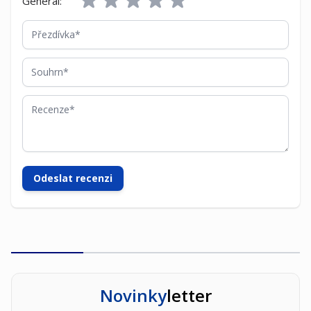
General:
Přezdívka
Souhrn
Recenze
Odeslat recenzi
Novinky
letter