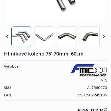
Hliníkové koleno 75' 70mm, 60cm
Výrobce
FMIC
SKU
AL7560070
EAN
5907502249195
Cena:
546,07 Kč