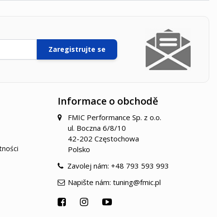
Zaregistrujte se
Informace o obchodě
FMIC Performance Sp. z o.o.
ul. Boczna 6/8/10
42-202 Częstochowa
tności
Polsko
Zavolej nám:
+48 793 593 993
Napište nám:
tuning@fmic.pl