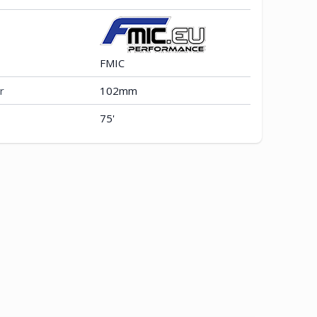
FMIC
r
102mm
75'