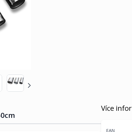
Více info
 60cm
EAN