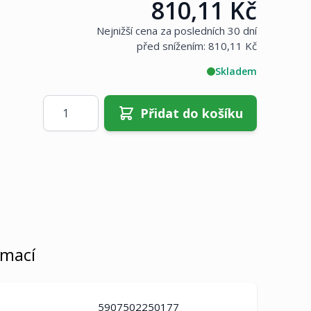
810,11 Kč
Cena:
Nejnižší cena za posledních 30 dní
před snížením:
810,11 Kč
Skladem
Množství
Přidat do košíku
rmací
5907502250177