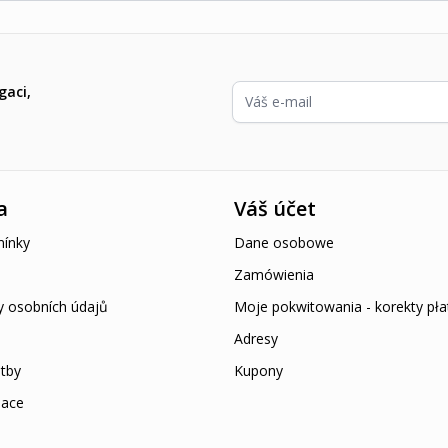
E-mailová adresa
gaci,
a
Váš účet
ínky
Dane osobowe
Zamówienia
y osobních údajů
Moje pokwitowania - korekty pła
Adresy
tby
Kupony
mace