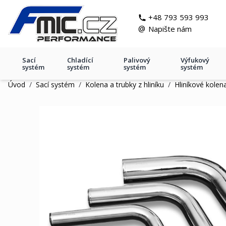
Přejít na obsah
git s
+48 793 593 993
@
Napište nám
Sací
Chladící
Palivový
Výfukový
systém
systém
systém
systém
Úvod
/
Sací systém
/
Kolena a trubky z hliníku
/
Hliníkové kolen
Hliníkové koleno 75' 102mm,