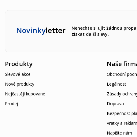
Novinky
letter
Nenechte si ujít žádnou propa
získat další slevy.
Produkty
Naše firm
Slevové akce
Obchodní podm
Nové produkty
Legálnost
Nejčastěji kupované
Zásady ochran
Prodej
Doprava
Bezpečnost pla
Vratky a rekla
Napište nám