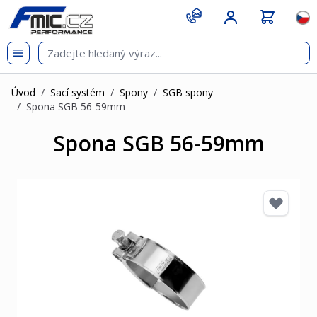
Přejít na obsah
git s
Jazy
Úvod
/
Sací systém
/
Spony
/
SGB spony
/
Spona SGB 56-59mm
Spona SGB 56-59mm