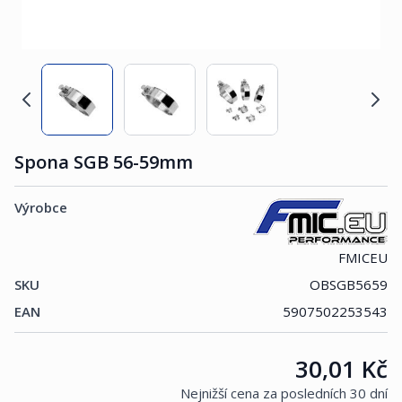
Spona SGB 56-59mm
Výrobce
FMICEU
SKU
OBSGB5659
EAN
5907502253543
Cena:
30,01 Kč
Nejnižší cena za posledních 30 dní