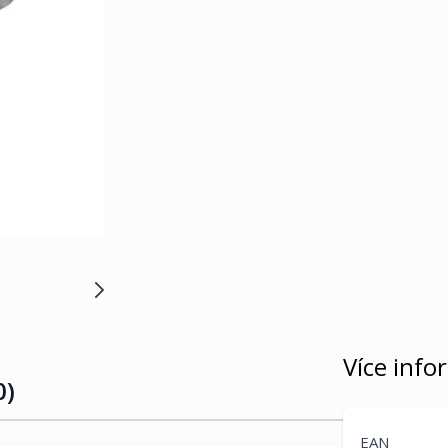
Více info
0)
EAN