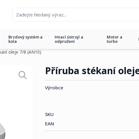
Brzdový systém a
Hnací ústrojí a
Motor a
kola
odpružení
turbo
kaní oleje 7/8 (AN10)
0)
Příruba stékaní olej
Výrobce
SKU
EAN