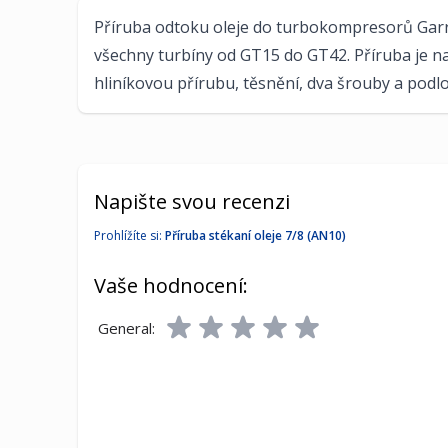
Příruba odtoku oleje do turbokompresorů Garre
všechny turbíny od GT15 do GT42. Příruba je na
hliníkovou přírubu, těsnění, dva šrouby a podlo
Napište svou recenzi
Prohlížíte si:
Příruba stékaní oleje 7/8 (AN10)
Vaše hodnocení:
General: