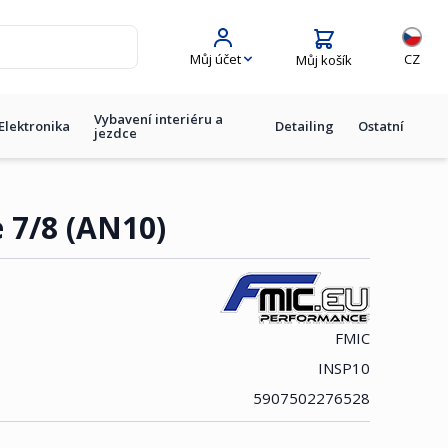
Jazyk
Můj účet
CZ
Můj košík
Vybavení interiéru a
Elektronika
Detailing
Ostatní
jezdce
e 7/8 (AN10)
FMIC
INSP10
5907502276528