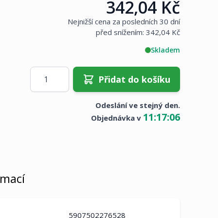
342,04 Kč
Cena:
Nejnižší cena za posledních 30 dní
před snížením:
342,04 Kč
Skladem
Množství
Přidat do košíku
Odeslání ve stejný den.
11
:
17
:
05
Objednávka v
rmací
5907502276528