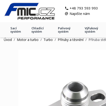
Přejít na obsah
git s
+48 793 593 993
@
Napište nám
Sací
Chladící
Palivový
Výfukový
systém
systém
systém
systém
Úvod
/
Motor a turbo
/
Turbo
/
Příruby a těsnění
/
Příruba sté
Příruba stékaní oleje 7/8 (AN1