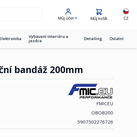
Jazyk
Můj účet
CZ
Můj košík
Vybavení interiéru a
Elektronika
Detailing
Ostatní
jezdce
ační bandáž 200mm
FMICEU
OBOB200
5907502276726