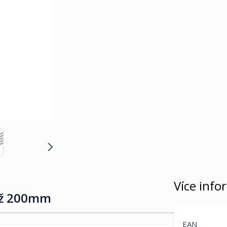
Více info
áž 200mm
EAN