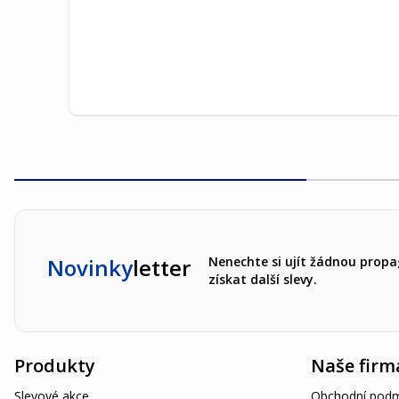
Novinky
letter
Nenechte si ujít žádnou propa
získat další slevy.
Produkty
Naše firm
Slevové akce
Obchodní podm