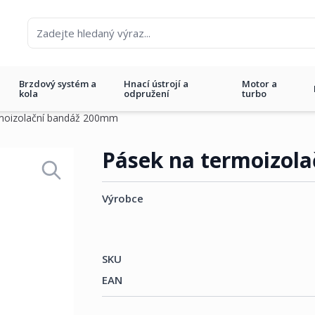
Brzdový systém a
Hnací ústrojí a
Motor a
kola
odpružení
turbo
moizolační bandáž 200mm
áž 200mm
Pásek na termoizol
Výrobce
SKU
EAN