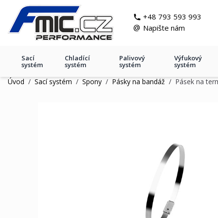
Přejít na obsah
git s
+48 793 593 993
@
Napište nám
Sací
Chladící
Palivový
Výfukový
systém
systém
systém
systém
Úvod
/
Sací systém
/
Spony
/
Pásky na bandáž
/
Pásek na ter
Pásek na termoizolační band