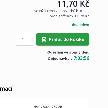
11,70 Kč
Cena:
Nejnižší cena za posledních 30 dní
před snížením:
11,70 Kč
Skladem
Množství
Přidat do košíku
Odeslání ve stejný den.
7
:
03
:
56
Objednávka v
rmací
5907502276726