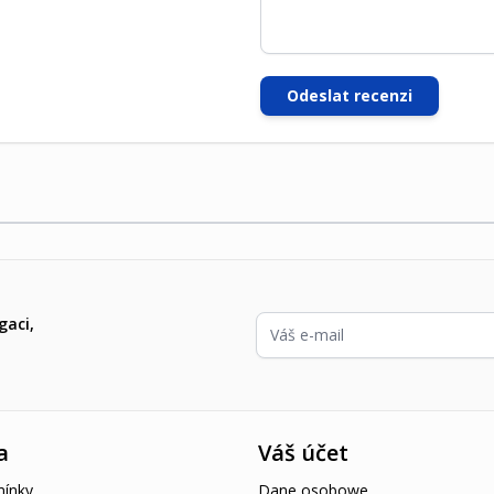
Odeslat recenzi
E-mailová adresa
gaci,
a
Váš účet
ínky
Dane osobowe