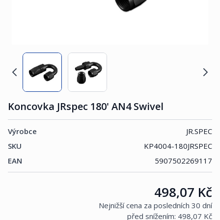
Koncovka JRspec 180' AN4 Swivel
Výrobce
JR.SPEC
SKU
KP4004-180JRSPEC
EAN
5907502269117
Cena:
498,07 Kč
Nejnižší cena za posledních 30 dní
před snížením:
498,07 Kč