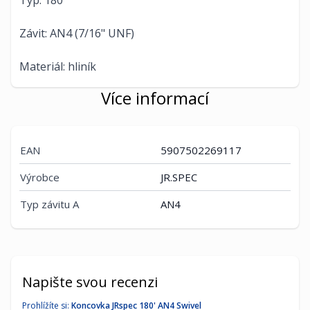
Typ: 180'
Závit: AN4 (7/16" UNF)
Materiál: hliník
Více informací
EAN
5907502269117
Výrobce
JR.SPEC
Typ závitu A
AN4
Napište svou recenzi
Prohlížíte si:
Koncovka JRspec 180' AN4 Swivel