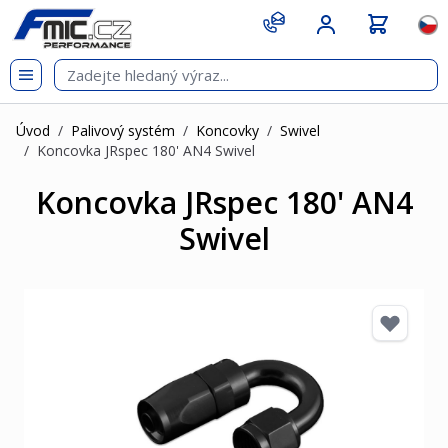
Přejít na obsah
git s
Jazy
Úvod
/
Palivový systém
/
Koncovky
/
Swivel
/
Koncovka JRspec 180' AN4 Swivel
Koncovka JRspec 180' AN4
Swivel