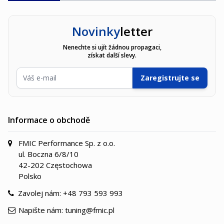
Novinky
letter
Nenechte si ujít žádnou propagaci,
získat další slevy.
E-mailová adresa
Zaregistrujte se
Informace o obchodě
FMIC Performance Sp. z o.o.
ul. Boczna 6/8/10
42-202 Częstochowa
Polsko
Zavolej nám:
+48 793 593 993
Napište nám:
tuning@fmic.pl