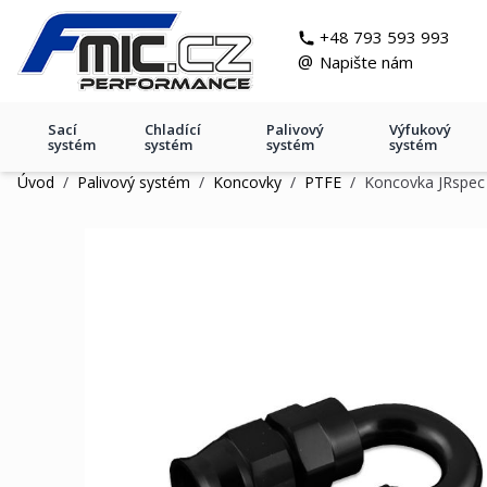
Přejít na obsah
git s
+48 793 593 993
@
Napište nám
Sací
Chladící
Palivový
Výfukový
systém
systém
systém
systém
Úvod
/
Palivový systém
/
Koncovky
/
PTFE
/
Koncovka JRspec
Koncovka JRspec 180' AN6 PT