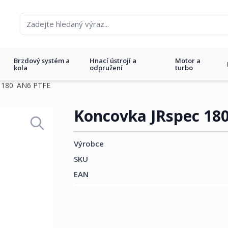
Brzdový systém a
Hnací ústrojí a
Motor a
kola
odpružení
turbo
 180' AN6 PTFE
FE
Koncovka JRspec 18
Výrobce
SKU
EAN