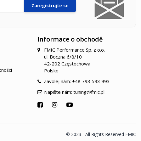
Zaregistrujte se
Informace o obchodě
FMIC Performance Sp. z o.o.
ul. Boczna 6/8/10
42-202 Częstochowa
tności
Polsko
Zavolej nám:
+48 793 593 993
Napište nám:
tuning@fmic.pl
© 2023 - All Rights Reserved FMIC