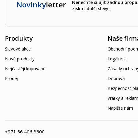
Novinky
letter
Nenechte si ujít žádnou propa
získat další slevy.
Produkty
Naše firm
Slevové akce
Obchodní podm
Nové produkty
Legálnost
Nejčastěji kupované
Zásady ochran
Prodej
Doprava
Bezpečnost pla
Vratky a rekla
Napište nám
+971 56 406 8600