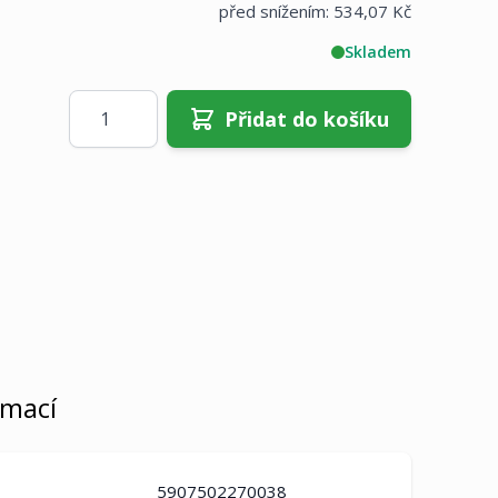
před snížením:
534,07 Kč
Skladem
Množství
Přidat do košíku
rmací
5907502270038