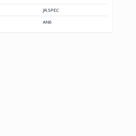
JR.SPEC
AN6