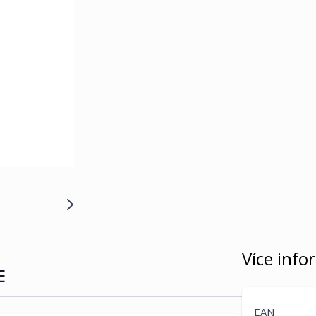
Více info
E
EAN