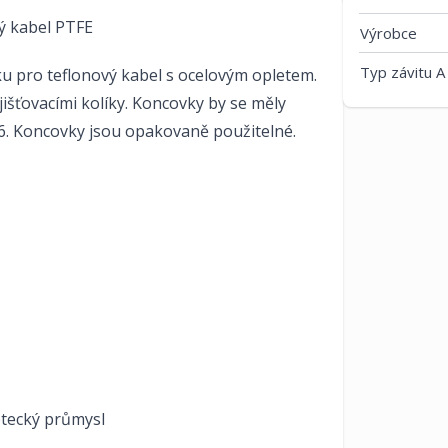
ý kabel PTFE
Výrobce
Typ závitu A
u pro teflonový kabel s ocelovým opletem.
išťovacími kolíky. Koncovky by se měly
. Koncovky jsou opakovaně použitelné.
etecký průmysl