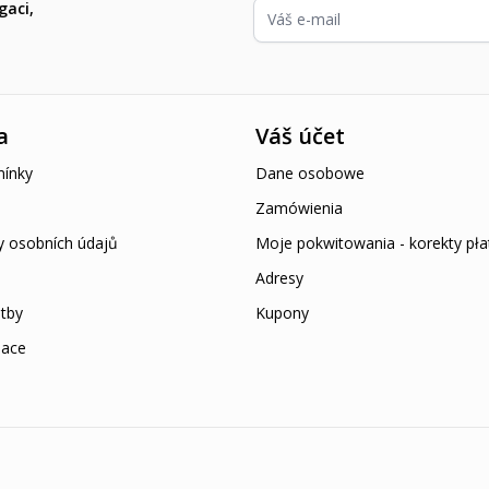
E-mailová adresa
gaci,
a
Váš účet
ínky
Dane osobowe
Zamówienia
y osobních údajů
Moje pokwitowania - korekty pła
Adresy
tby
Kupony
mace