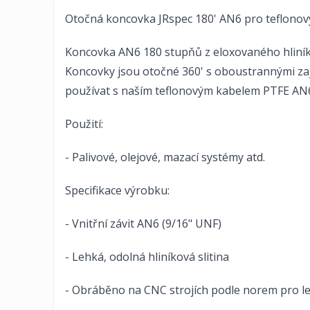
Otočná koncovka JRspec 180' AN6 pro teflonov
Koncovka AN6 180 stupňů z eloxovaného hliník
Koncovky jsou otočné 360' s oboustrannými zaj
používat s naším teflonovým kabelem PTFE AN6
Použití:
- Palivové, olejové, mazací systémy atd.
Specifikace výrobku:
- Vnitřní závit AN6 (9/16" UNF)
- Lehká, odolná hliníková slitina
- Obráběno na CNC strojích podle norem pro l