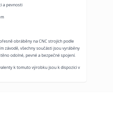
ti a pevnosti
kem
 přesně obráběny na CNC strojích podle
ím závodě, všechny součásti jsou vyráběny
štěno odolné, pevné a bezpečné spojení.
ivalenty k tomuto výrobku jsou k dispozici v