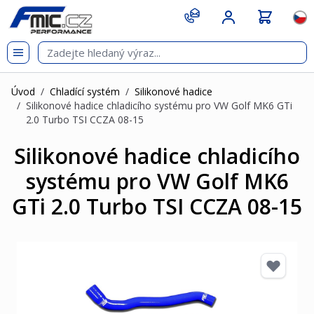
Přejít na obsah
git s
Jazy
Úvod
/
Chladící systém
/
Silikonové hadice
/
Silikonové hadice chladicího systému pro VW Golf MK6 GTi
2.0 Turbo TSI CCZA 08-15
Silikonové hadice chladicího
systému pro VW Golf MK6
GTi 2.0 Turbo TSI CCZA 08-15