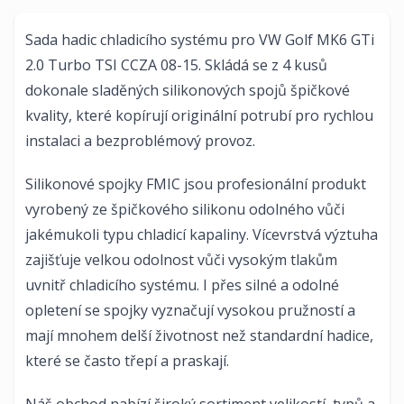
Sada hadic chladicího systému pro VW Golf MK6 GTi
2.0 Turbo TSI CCZA 08-15. Skládá se z 4 kusů
dokonale sladěných silikonových spojů špičkové
kvality, které kopírují originální potrubí pro rychlou
instalaci a bezproblémový provoz.
Silikonové spojky FMIC jsou profesionální produkt
vyrobený ze špičkového silikonu odolného vůči
jakémukoli typu chladicí kapaliny. Vícevrstvá výztuha
zajišťuje velkou odolnost vůči vysokým tlakům
uvnitř chladicího systému. I přes silné a odolné
opletení se spojky vyznačují vysokou pružností a
mají mnohem delší životnost než standardní hadice,
které se často třepí a praskají.