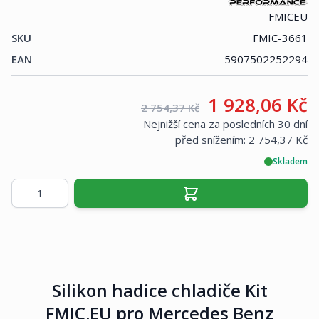
FMICEU
SKU
FMIC-3661
EAN
5907502252294
Vaše cena:
1 928,06 Kč
Maloobchodní cena:
2 754,37 Kč
Nejnižší cena za posledních 30 dní
před snížením:
2 754,37 Kč
Skladem
Množství
Silikon hadice chladiče Kit
FMIC.EU pro Mercedes Benz