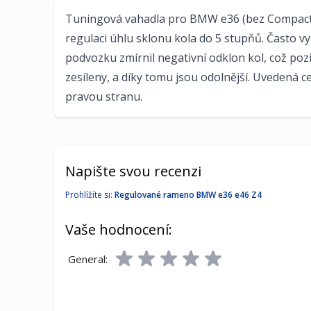
Tuningová vahadla pro BMW e36 (bez Compactu)
regulaci úhlu sklonu kola do 5 stupňů. Často vyu
podvozku zmírnil negativní odklon kol, což pozit
zesíleny, a díky tomu jsou odolnější. Uvedená ce
pravou stranu.
Napište svou recenzi
Prohlížíte si:
Regulované rameno BMW e36 e46 Z4
Vaše hodnocení:
General: