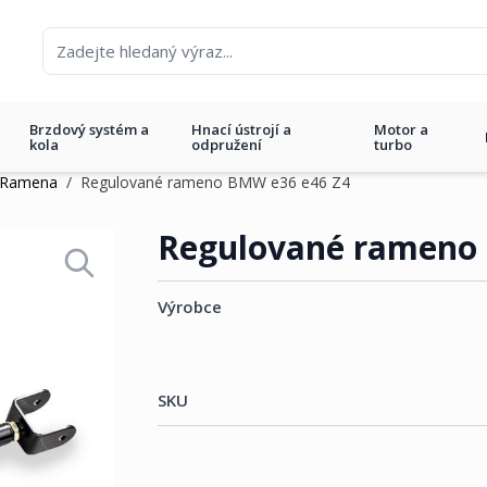
Brzdový systém a
Hnací ústrojí a
Motor a
kola
odpružení
turbo
Ramena
/
Regulované rameno BMW e36 e46 Z4
 e46 Z4
Regulované rameno
Výrobce
SKU