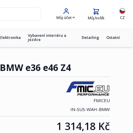
Jazyk
Můj účet
CZ
Můj košík
Vybavení interiéru a
Elektronika
Detailing
Ostatní
jezdce
 BMW e36 e46 Z4
FMICEU
IN-SUS-WAH-BMW
1 314,18 Kč
Cena: