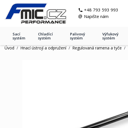
Přejít na obsah
git s
+48 793 593 993
@
Napište nám
Sací
Chladící
Palivový
Výfukový
systém
systém
systém
systém
Úvod
/
Hnací ústrojí a odpružení
/
Regulovaná ramena a tyče
/
Regulované rameno BMW e36