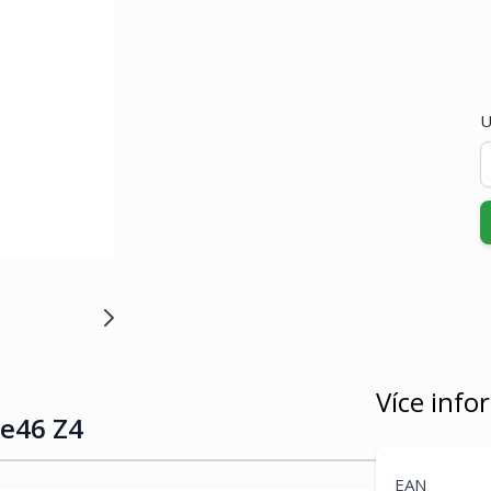
U
Více info
e46 Z4
EAN