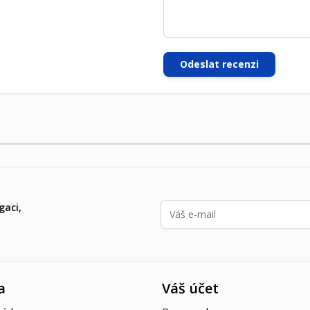
Odeslat recenzi
E-mailová adresa
gaci,
a
Váš účet