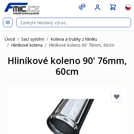
Přejít na obsah
git s
Jazy
Úvod
/
Sací systém
/
Kolena a trubky z hliníku
/
Hliníkové kolena
/
Hliníkové koleno 90' 76mm, 60cm
Hliníkové koleno 90' 76mm,
60cm