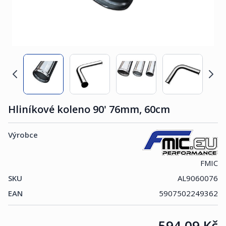
Hliníkové koleno 90' 76mm, 60cm
Výrobce
FMIC
SKU
AL9060076
EAN
5907502249362
Cena:
594,09 Kč