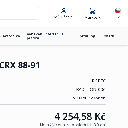
Jazyk
Můj účet
CZ
Můj košík
Vybavení interiéru a
Elektronika
Detailing
Ostatní
jezdce
CRX 88-91
JR.SPEC
RAD-HON-006
5907502276856
4 254,58 Kč
Cena:
Nejnižší cena za posledních 30 dní