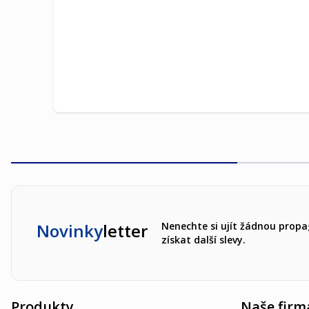
Novinky
letter
Nenechte si ujít žádnou propa
získat další slevy.
Produkty
Naše firm