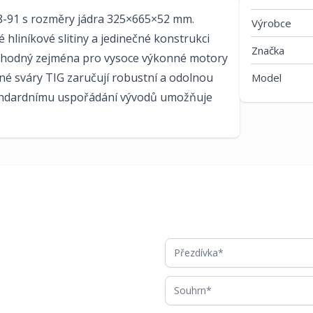
8-91 s rozměry jádra 325×665×52 mm.
Výrobce
 hliníkové slitiny a jedinečné konstrukci
Značka
o. Vhodný zejména pro vysoce výkonné motory
lné sváry TIG zaručují robustní a odolnou
Model
tandardnímu uspořádání vývodů umožňuje
Přezdívka
Souhrn