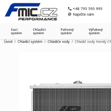
Přejít na obsah
git s
+48 793 593 993
@
Napište nám
Sací
Chladící
Palivový
Výfukový
systém
systém
systém
systém
Úvod
/
Chladící systém
/
Chladiče vody
/
Chladič vody Hondy C
Chladič vody Hondy CRX 88-9