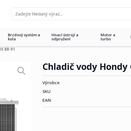
Brzdový systém a
Hnací ústrojí a
Motor a
kola
odpružení
turbo
RX 88-91
1
Chladič vody Hondy 
Výrobce
SKU
EAN