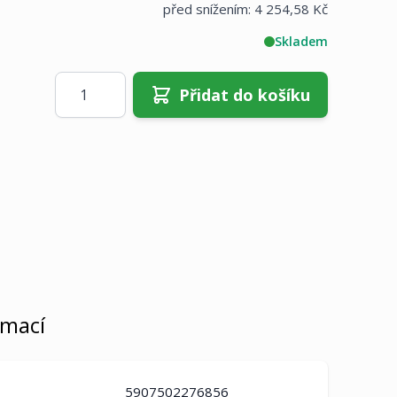
před snížením:
4 254,58 Kč
Skladem
Množství
Přidat do košíku
rmací
5907502276856