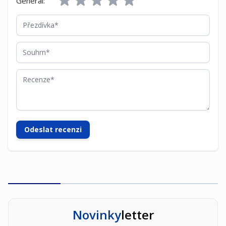
General:
Přezdívka
Souhrn
Recenze
Odeslat recenzi
Novinky
letter