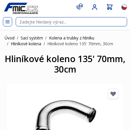
Přejít na obsah
git s
Jazy
Úvod
/
Sací systém
/
Kolena a trubky z hliníku
/
Hliníkové kolena
/
Hliníkové koleno 135' 70mm, 30cm
Hliníkové koleno 135' 70mm,
30cm