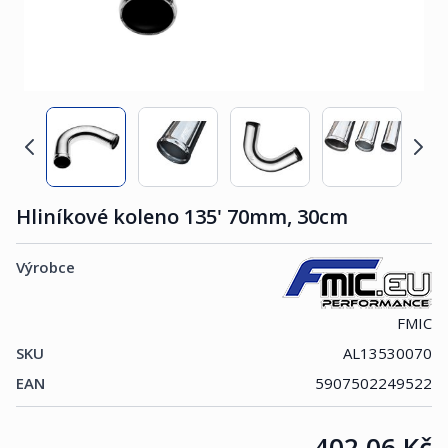
Hliníkové koleno 135' 70mm, 30cm
Výrobce
FMIC
SKU
AL13530070
EAN
5907502249522
Cena:
402,06 Kč