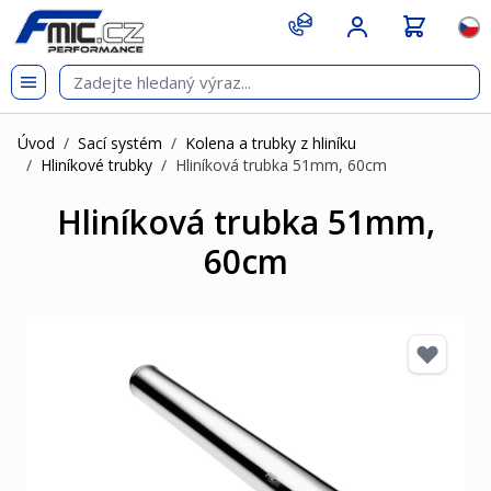
Přejít na obsah
git s
Jazy
Úvod
/
Sací systém
/
Kolena a trubky z hliníku
/
Hliníkové trubky
/
Hliníková trubka 51mm, 60cm
Hliníková trubka 51mm,
60cm