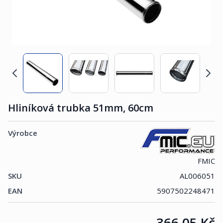
Hliníková trubka 51mm, 60cm
Výrobce
FMIC
SKU
AL006051
EAN
5907502248471
Cena:
366,05 Kč