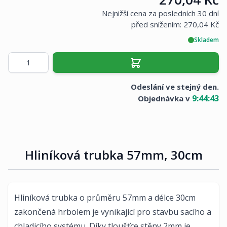
Nejnižší cena za posledních 30 dní
před snížením:
270,04 Kč
Skladem
Množství
Odeslání ve stejný den.
9
:
44
:
43
Objednávka v
Hliníková trubka 57mm, 30cm
Hliníková trubka o průměru 57mm a délce 30cm
zakončená hrbolem je vynikající pro stavbu sacího a
chladicího systému. Díky tloušťce stěny 2mm je