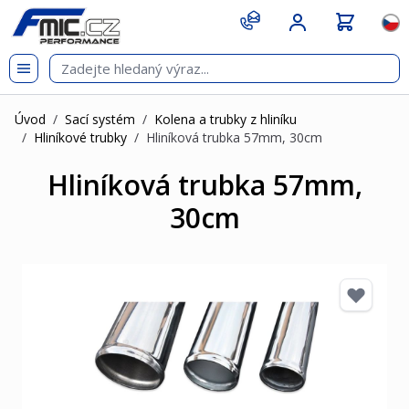
Přejít na obsah
git s
Jazy
Úvod
/
Sací systém
/
Kolena a trubky z hliníku
/
Hliníkové trubky
/
Hliníková trubka 57mm, 30cm
Hliníková trubka 57mm,
30cm