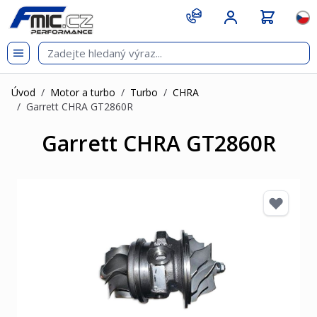
Přejít na obsah
git s
Jazy
Úvod
/
Motor a turbo
/
Turbo
/
CHRA
/
Garrett CHRA GT2860R
Garrett CHRA GT2860R