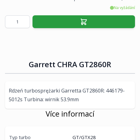
Na vyžádání
Množství
Garrett CHRA GT2860R
Rdzeń turbosprężarki Garretta GT2860R: 446179-
5012s Turbina: wirnik 53.9mm
Více informací
Typ turbo
GT/GTX28