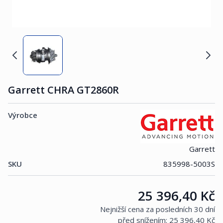
Garrett CHRA GT2860R
Výrobce
Garrett
SKU
835998-5003S
Cena:
25 396,40 Kč
Nejnižší cena za posledních 30 dní
před snížením:
25 396,40 Kč