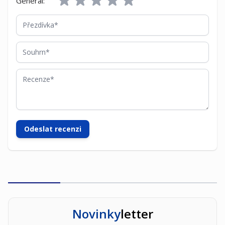
General:
Přezdívka
Souhrn
Recenze
Odeslat recenzi
Novinky
letter