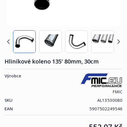
Hliníkové koleno 135' 80mm, 30cm
Výrobce
FMIC
SKU
AL13530080
EAN
5907502249546
Cena:
552,07 Kč