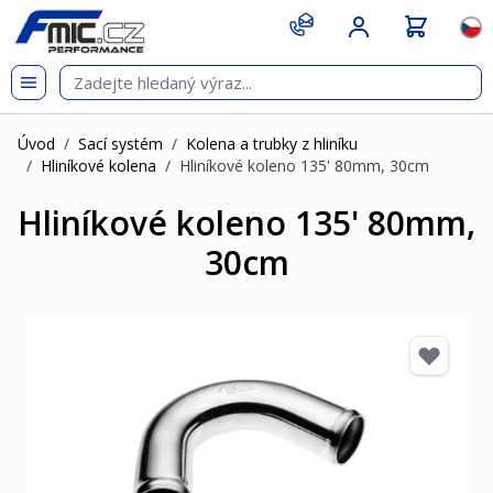
Přejít na obsah
git s
Jazy
Úvod
/
Sací systém
/
Kolena a trubky z hliníku
/
Hliníkové kolena
/
Hliníkové koleno 135' 80mm, 30cm
Hliníkové koleno 135' 80mm,
30cm