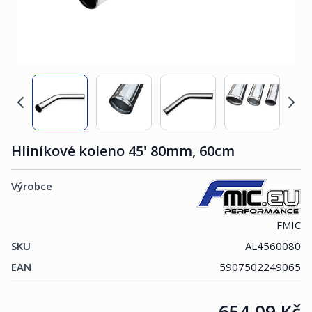
Hliníkové koleno 45' 80mm, 60cm
Výrobce
FMIC
SKU
AL4560080
EAN
5907502249065
Cena:
654,09 Kč