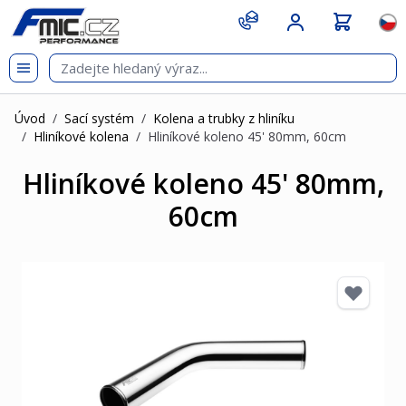
Přejít na obsah
git s
Jazy
Úvod
/
Sací systém
/
Kolena a trubky z hliníku
/
Hliníkové kolena
/
Hliníkové koleno 45' 80mm, 60cm
Hliníkové koleno 45' 80mm,
60cm