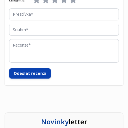
General:
Přezdívka
Souhrn
Recenze
Odeslat recenzi
Novinky
letter