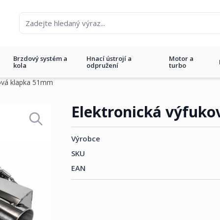
Brzdový systém a
Hnací ústrojí a
Motor a
kola
odpružení
turbo
ková klapka 51mm
a 51mm
Elektronická výfuk
Výrobce
SKU
EAN