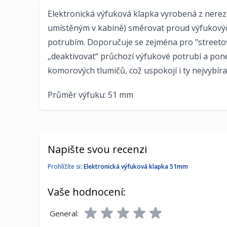
Elektronická výfuková klapka vyrobená z nerez
umístěným v kabině) směrovat proud výfukový
potrubím. Doporučuje se zejména pro "street
„deaktivovat“ průchozí výfukové potrubí a pon
komorových tlumičů, což uspokojí i ty nejvybírav
Průměr výfuku: 51 mm
Napište svou recenzi
Prohlížíte si:
Elektronická výfuková klapka 51mm
Vaše hodnocení:
General: