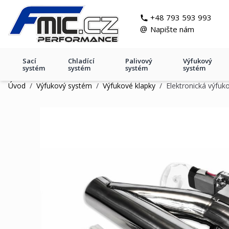
Přejít na obsah
git s
+48 793 593 993
@
Napište nám
Sací
Chladící
Palivový
Výfukový
systém
systém
systém
systém
Úvod
/
Výfukový systém
/
Výfukové klapky
/
Elektronická výfu
Elektronická výfuková klapk