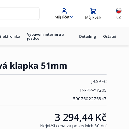
Jazyk
Můj účet
CZ
Můj košík
Vybavení interiéru a
Elektronika
Detailing
Ostatní
jezdce
ová klapka 51mm
JR.SPEC
IN-PP-YY20S
5907502275347
3 294,44 Kč
Cena:
Nejnižší cena za posledních 30 dní