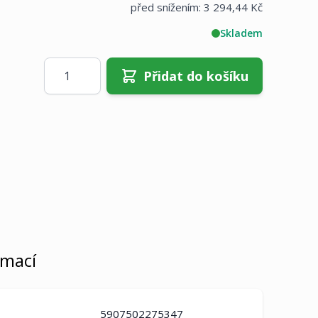
před snížením:
3 294,44 Kč
Skladem
Množství
Přidat do košíku
rmací
5907502275347