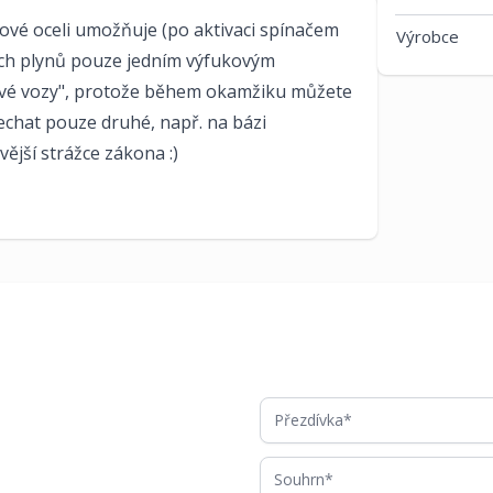
ové oceli umožňuje (po aktivaci spínačem
Výrobce
ch plynů pouze jedním výfukovým
ové vozy", protože během okamžiku můžete
echat pouze druhé, např. na bázi
ější strážce zákona :)
Přezdívka
Souhrn