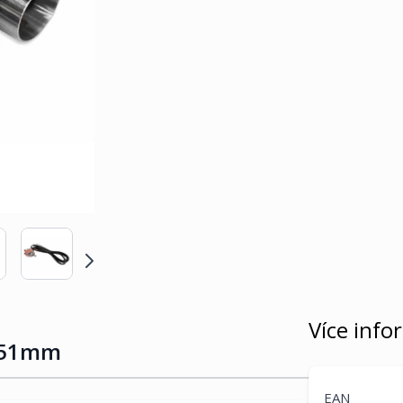
Více info
a 51mm
EAN