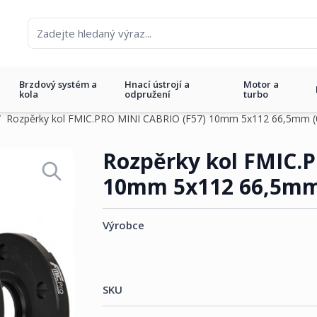
Brzdový systém a
Hnací ústrojí a
Motor a
kola
odpružení
turbo
/
Rozpěrky kol FMIC.PRO MINI CABRIO (F57) 10mm 5x112 66,5mm (0
CABRIO (F57) 10mm 5x112 66,5m
Rozpěrky kol FMIC.
10mm 5x112 66,5mm 
Výrobce
SKU