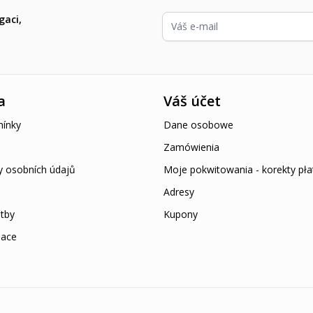
E-mailová adresa
gaci,
a
Váš účet
ínky
Dane osobowe
Zamówienia
y osobních údajů
Moje pokwitowania - korekty pła
Adresy
tby
Kupony
mace