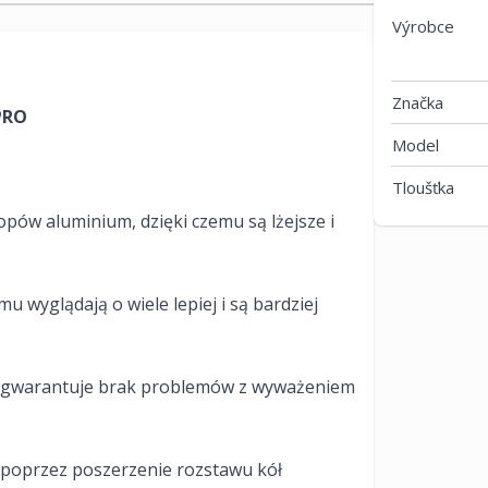
Výrobce
Značka
PRO
Model
Tloušťka
opów aluminium, dzięki czemu są lżejsze i
u wyglądają o wiele lepiej i są bardziej
mi gwarantuje brak problemów z wyważeniem
 poprzez poszerzenie rozstawu kół