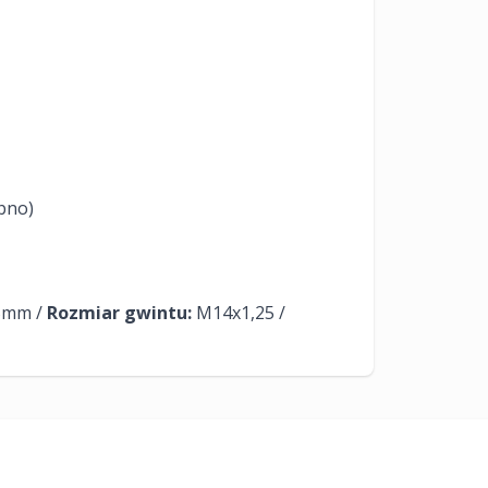
bno)
5mm /
Rozmiar gwintu:
M14x1,25 /