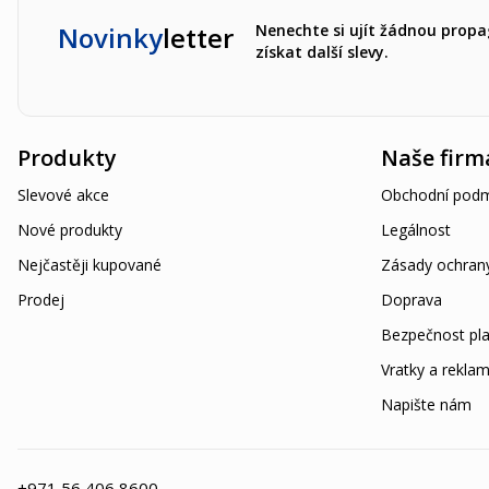
Novinky
letter
Nenechte si ujít žádnou propa
získat další slevy.
Produkty
Naše firm
Slevové akce
Obchodní podm
Nové produkty
Legálnost
Nejčastěji kupované
Zásady ochran
Prodej
Doprava
Bezpečnost pla
Vratky a rekla
Napište nám
+971 56 406 8600