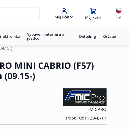
Jazyk
Můj účet
CZ
Můj košík
Vybavení interiéru a
Elektronika
Detailing
Ostatní
jezdce
9.15-)
m (09.15-)
PRO MINI CABRIO (F57)
(09.15-)
FMICPRO
P666105112B-B-17