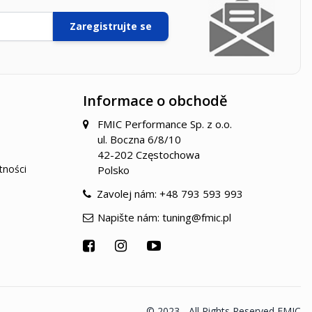
Zaregistrujte se
Informace o obchodě
FMIC Performance Sp. z o.o.
ul. Boczna 6/8/10
42-202 Częstochowa
tności
Polsko
Zavolej nám:
+48 793 593 993
Napište nám:
tuning@fmic.pl
© 2023 - All Rights Reserved FMIC