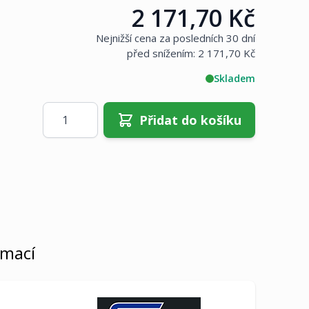
2 171,70 Kč
Cena:
Nejnižší cena za posledních 30 dní
před snížením:
2 171,70 Kč
Skladem
Množství
Přidat do košíku
rmací